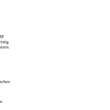
WMF
istig
utzen.
aschen
im