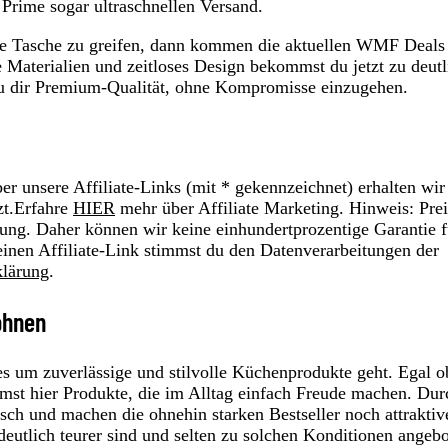
 Prime sogar ultraschnellen Versand.
die Tasche zu greifen, dann kommen die aktuellen WMF Deals
Materialien und zeitloses Design bekommst du jetzt zu deutl
 du dir Premium‑Qualität, ohne Kompromisse einzugehen.
r unsere Affiliate-Links (mit * gekennzeichnet) erhalten wir
zt.Erfahre
HIER
mehr über Affiliate Marketing. Hinweis: Prei
ung. Daher können wir keine einhundertprozentige Garantie f
einen Affiliate-Link stimmst du den Datenverarbeitungen der
klärung
.
ohnen
s um zuverlässige und stilvolle Küchenprodukte geht. Egal o
st hier Produkte, die im Alltag einfach Freude machen. Dur
isch und machen die ohnehin starken Bestseller noch attraktiv
deutlich teurer sind und selten zu solchen Konditionen angeb