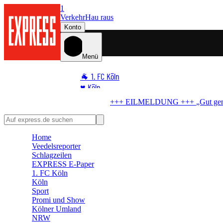
1
Verkehr
Hau raus
Konto
Menü
🐐 1. FC Köln
♥️ Köln
⭐ Promi
LMELDUNG +++
„Gut genug“-Hit
Kostenlos-Konzert in Köln abgesagt
🏆 Sport
🛒 Shoppingwelt
Home
🧩 Spiele
Veedelsreporter
Schlagzeilen
EXPRESS E-Paper
1. FC Köln
Köln
Sport
Promi und Show
Kölner Umland
NRW