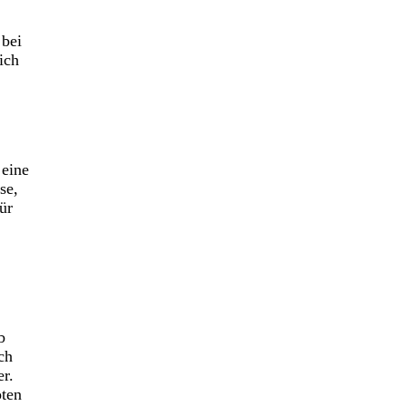
 bei
ich
 eine
se,
ür
b
ch
er.
oten