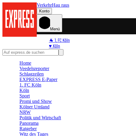
Verkehr
Hau raus
Konto
Menü
🐐 1. FC Köln
♥️ Köln
⭐ Promi
🏆 Sport
Home
🛒 Shoppingwelt
Veedelsreporter
🧩 Spiele
Schlagzeilen
EXPRESS E-Paper
1. FC Köln
Köln
Sport
Promi und Show
Kölner Umland
NRW
Politik und Wirtschaft
Panorama
Ratgeber
Witz des Tages