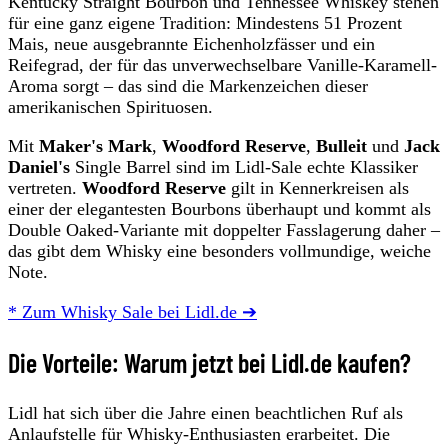
Kentucky Straight Bourbon und Tennessee Whiskey stehen
für eine ganz eigene Tradition: Mindestens 51 Prozent
Mais, neue ausgebrannte Eichenholzfässer und ein
Reifegrad, der für das unverwechselbare Vanille-Karamell-
Aroma sorgt – das sind die Markenzeichen dieser
amerikanischen Spirituosen.
Mit
Maker's Mark
,
Woodford Reserve
,
Bulleit
und
Jack
Daniel's
Single Barrel sind im Lidl-Sale echte Klassiker
vertreten.
Woodford Reserve
gilt in Kennerkreisen als
einer der elegantesten Bourbons überhaupt und kommt als
Double Oaked-Variante mit doppelter Fasslagerung daher –
das gibt dem Whisky eine besonders vollmundige, weiche
Note.
* Zum Whisky Sale bei Lidl.de ➔
Die Vorteile: Warum jetzt bei Lidl.de kaufen?
Lidl hat sich über die Jahre einen beachtlichen Ruf als
Anlaufstelle für Whisky-Enthusiasten erarbeitet. Die