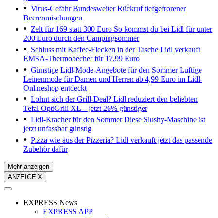
Virus-Gefahr
Bundesweiter Rückruf tiefgefrorener
Beerenmischungen
Zelt für 169 statt 300 Euro
So kommst du bei Lidl für unter
200 Euro durch den Campingsommer
Schluss mit Kaffee-Flecken in der Tasche
Lidl verkauft
EMSA-Thermobecher für 17,99 Euro
Günstige Lidl-Mode-Angebote für den Sommer
Luftige
Leinenmode für Damen und Herren ab 4,99 Euro im Lidl-
Onlineshop entdeckt
Lohnt sich der Grill-Deal?
Lidl reduziert den beliebten
Tefal OptiGrill XL – jetzt 26% günstiger
Lidl-Kracher für den Sommer
Diese Slushy-Maschine ist
jetzt unfassbar günstig
Pizza wie aus der Pizzeria?
Lidl verkauft jetzt das passende
Zubehör dafür
Mehr anzeigen
ANZEIGE X
EXPRESS News
EXPRESS APP