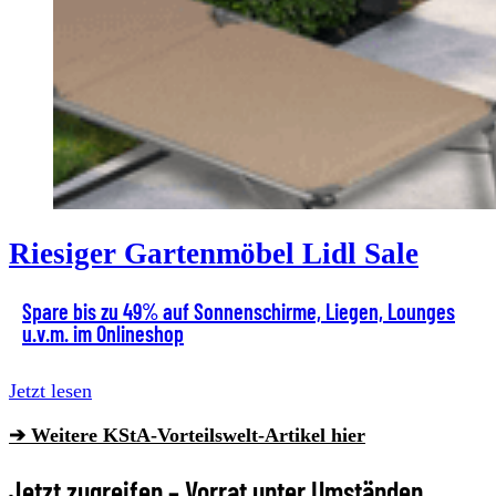
Riesiger Gartenmöbel Lidl Sale
Spare bis zu 49% auf Sonnenschirme, Liegen, Lounges
u.v.m. im Onlineshop
Jetzt lesen
➔ Weitere KStA-Vorteilswelt-Artikel hier
Jetzt zugreifen – Vorrat unter Umständen