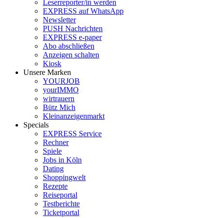
Leserreporter/in werden
EXPRESS auf WhatsApp
Newsletter
PUSH Nachrichten
EXPRESS e-paper
Abo abschließen
Anzeigen schalten
Kiosk
Unsere Marken
YOURJOB
yourIMMO
wirtrauern
Bütz Mich
Kleinanzeigenmarkt
Specials
EXPRESS Service
Rechner
Spiele
Jobs in Köln
Dating
Shoppingwelt
Rezepte
Reiseportal
Testberichte
Ticketportal