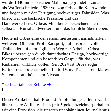
wurde 1840 im baskischen Mallabia gegründet – zunächst
als Waffenschmiede. 1930 vollzog Orbea die Kehrtwende
und begann mit der Fertigung hochwertiger Fahrräder. Was
blieb, war die baskische Präzision und das
Handwerkerherz: Orbeas Mitarbeiter bezeichnen sich
selbst als Kunsthandwerker – und das ist nicht übertrieben.
Heute ist Orbea eine der renommiertesten Fahrradmarken
weltweit. Ob beim Profi-
Radsport
, auf anspruchsvollen
Trails oder auf dem täglichen Weg zur Arbeit – Orbea-
Bikes überzeugen durch durchdachtes Design, hochwertige
Komponenten und ein besonderes Gespür für das, was
Radfahrer wirklich wollen. Seit 2024 ist Orbea sogar
Partner des professionellen Lotto Dstny-Teams – ein klares
Statement auf höchstem Niveau.
* Orbea Sale bei Rebike ➔
i
Dieser Artikel enthält Produkt-Empfehlungen. Beim Kauf
über unsere Affiliate-Links (mit * gekennzeichnet) erhalten
wir eine Provision, die unseren unabhängigen Journalismus