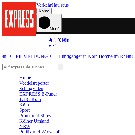
Verkehr
Hau raus
Konto
Menü
🐐 1. FC Köln
♥️ Köln
⭐ Promi
ELDUNG +++
Blindgänger in Köln
Bombe im Rhein! Seilbahn stellt Be
🏆 Sport
🛒 Shoppingwelt
🧩 Spiele
Home
Veedelsreporter
Schlagzeilen
EXPRESS E-Paper
1. FC Köln
Köln
Sport
Promi und Show
Kölner Umland
NRW
Politik und Wirtschaft