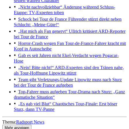
seinen wahren Charakter
„Nicht nachvollziehbar“
Änderung während Schluss-
Etappe: TV-Experten toben
Schock bei Tour de France
Führender stürzt direkt neben
Schlucht: „Meine Güte!“
„Hat mich als Fan genervt“
Ullrich kritisiert ARD-Reporter
bei Tour de France
Horror-Crash wegen Fan
Tour-de-France-Fahrer kracht mit
Kopf in Autoscheibe
Gab es seit Jahren nicht
Ekel-Verdacht wegen Pogacar-
Hose
„Nein! Bitte nicht!“ ARD-Experten sind den Tränen nahe,
als Tour-Hoffnung Lipowitz stürzt
Team gibt Verletzungs-Update
Lipowitz muss nach Sturz
bei der Tour de France aufgeben
Top-Fahrer muss aufgeben
Tour-Drama nach Sturz: „Ganz
dramatische Situation“
„Es gab viel Blut“
Chaotisches Tour-Finale: Erst böser
Sturz, dann TV-Panne
Thema:
Radsport News
Mehr anzeigen