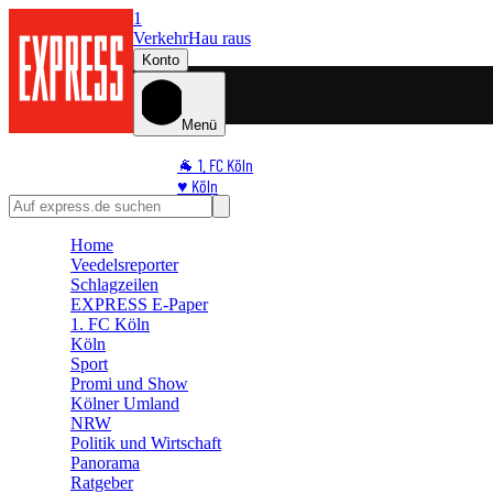
1
Verkehr
Hau raus
Konto
Menü
🐐 1. FC Köln
♥️ Köln
⭐ Promi
🏆 Sport
Home
Veedelsreporter
🛒 Shoppingwelt
Schlagzeilen
🧩 Spiele
EXPRESS E-Paper
1. FC Köln
Köln
Sport
Promi und Show
Kölner Umland
NRW
Politik und Wirtschaft
Panorama
Ratgeber