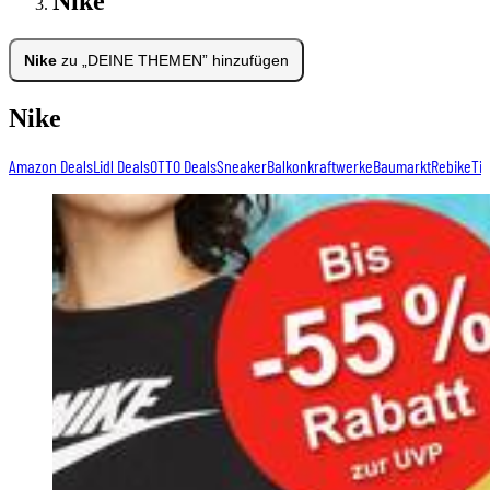
Nike
Nike
zu „DEINE THEMEN” hinzufügen
Nike
Amazon Deals
Lidl Deals
OTTO Deals
Sneaker
Balkonkraftwerke
Baumarkt
Rebike
Tic