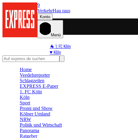
9
Verkehr
Hau raus
Konto
Menü
🐐 1. FC Köln
♥️ Köln
⭐ Promi
🏆 Sport
Home
🛒 Shoppingwelt
Veedelsreporter
🧩 Spiele
Schlagzeilen
EXPRESS E-Paper
1. FC Köln
Köln
Sport
Promi und Show
Kölner Umland
NRW
Politik und Wirtschaft
Panorama
Ratgeber