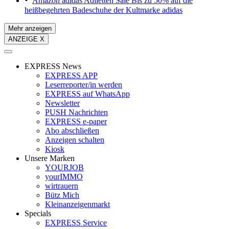
Amazon adidas Adiletten Sale
Bis zu 50% auf die
heißbegehrten Badeschuhe der Kultmarke adidas
Mehr anzeigen
ANZEIGE X
EXPRESS News
EXPRESS APP
Leserreporter/in werden
EXPRESS auf WhatsApp
Newsletter
PUSH Nachrichten
EXPRESS e-paper
Abo abschließen
Anzeigen schalten
Kiosk
Unsere Marken
YOURJOB
yourIMMO
wirtrauern
Bütz Mich
Kleinanzeigenmarkt
Specials
EXPRESS Service