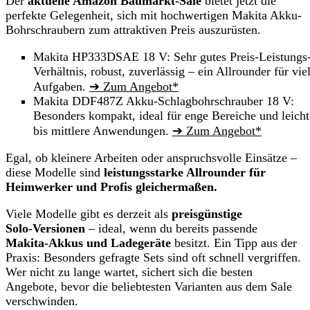
Der
aktuelle Amazon Baumarkt-Sale
bietet jetzt die
perfekte Gelegenheit, sich mit hochwertigen Makita Akku-
Bohrschraubern zum attraktiven Preis auszurüsten.
Makita HP333DSAE 18 V: Sehr gutes Preis-Leistungs
Verhältnis, robust, zuverlässig – ein Allrounder für vie
Aufgaben.
➔ Zum Angebot*
Makita DDF487Z Akku-Schlagbohrschrauber 18 V:
Besonders kompakt, ideal für enge Bereiche und leicht
bis mittlere Anwendungen.
➔ Zum Angebot*
Egal, ob kleinere Arbeiten oder anspruchsvolle Einsätze –
diese Modelle sind
leistungsstarke Allrounder für
Heimwerker und Profis gleichermaßen.
Viele Modelle gibt es derzeit als
preisgünstige
Solo‑Versionen
– ideal, wenn du bereits passende
Makita‑Akkus und Ladegeräte
besitzt. Ein Tipp aus der
Praxis: Besonders gefragte Sets sind oft schnell vergriffen.
Wer nicht zu lange wartet, sichert sich die besten
Angebote, bevor die beliebtesten Varianten aus dem Sale
verschwinden.