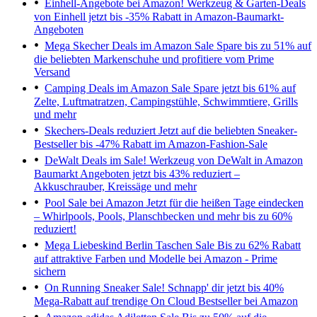
Einhell-Angebote bei Amazon!
Werkzeug & Garten-Deals
von Einhell jetzt bis -35% Rabatt in Amazon-Baumarkt-
Angeboten
Mega Skecher Deals im Amazon Sale
Spare bis zu 51% auf
die beliebten Markenschuhe und profitiere vom Prime
Versand
Camping Deals im Amazon Sale
Spare jetzt bis 61% auf
Zelte, Luftmatratzen, Campingstühle, Schwimmtiere, Grills
und mehr
Skechers-Deals reduziert
Jetzt auf die beliebten Sneaker-
Bestseller bis -47% Rabatt im Amazon-Fashion-Sale
DeWalt Deals im Sale!
Werkzeug von DeWalt in Amazon
Baumarkt Angeboten jetzt bis 43% reduziert –
Akkuschrauber, Kreissäge und mehr
Pool Sale bei Amazon
Jetzt für die heißen Tage eindecken
– Whirlpools, Pools, Planschbecken und mehr bis zu 60%
reduziert!
Mega Liebeskind Berlin Taschen Sale
Bis zu 62% Rabatt
auf attraktive Farben und Modelle bei Amazon - Prime
sichern
On Running Sneaker Sale!
Schnapp' dir jetzt bis 40%
Mega-Rabatt auf trendige On Cloud Bestseller bei Amazon