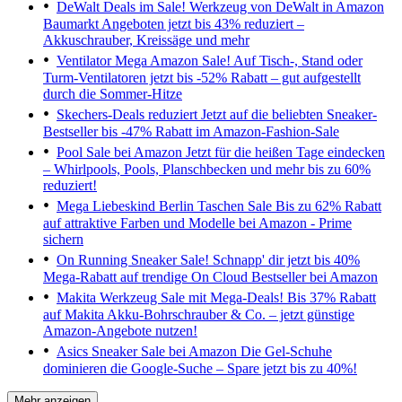
DeWalt Deals im Sale!
Werkzeug von DeWalt in Amazon
Baumarkt Angeboten jetzt bis 43% reduziert –
Akkuschrauber, Kreissäge und mehr
Ventilator Mega Amazon Sale!
Auf Tisch-, Stand oder
Turm-Ventilatoren jetzt bis -52% Rabatt – gut aufgestellt
durch die Sommer-Hitze
Skechers-Deals reduziert
Jetzt auf die beliebten Sneaker-
Bestseller bis -47% Rabatt im Amazon-Fashion-Sale
Pool Sale bei Amazon
Jetzt für die heißen Tage eindecken
– Whirlpools, Pools, Planschbecken und mehr bis zu 60%
reduziert!
Mega Liebeskind Berlin Taschen Sale
Bis zu 62% Rabatt
auf attraktive Farben und Modelle bei Amazon - Prime
sichern
On Running Sneaker Sale!
Schnapp' dir jetzt bis 40%
Mega-Rabatt auf trendige On Cloud Bestseller bei Amazon
Makita Werkzeug Sale mit Mega-Deals!
Bis 37% Rabatt
auf Makita Akku-Bohrschrauber & Co. – jetzt günstige
Amazon-Angebote nutzen!
Asics Sneaker Sale bei Amazon
Die Gel-Schuhe
dominieren die Google-Suche – Spare jetzt bis zu 40%!
Mehr anzeigen