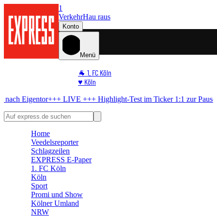
1
Verkehr
Hau raus
Konto
Menü
🐐 1. FC Köln
♥️ Köln
⭐ Promi
tor
+++ LIVE +++
Highlight-Test im Ticker
1:1 zur Pause – FC mit Du
🏆 Sport
🛒 Shoppingwelt
🧩 Spiele
Home
Veedelsreporter
Schlagzeilen
EXPRESS E-Paper
1. FC Köln
Köln
Sport
Promi und Show
Kölner Umland
NRW