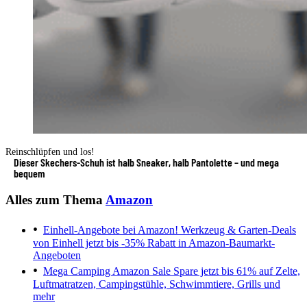
Reinschlüpfen und los!
Dieser Skechers-Schuh ist halb Sneaker, halb Pantolette – und mega
bequem
Alles zum Thema
Amazon
Einhell-Angebote bei Amazon!
Werkzeug & Garten-Deals
von Einhell jetzt bis -35% Rabatt in Amazon-Baumarkt-
Angeboten
Mega Camping Amazon Sale
Spare jetzt bis 61% auf Zelte,
Luftmatratzen, Campingstühle, Schwimmtiere, Grills und
mehr