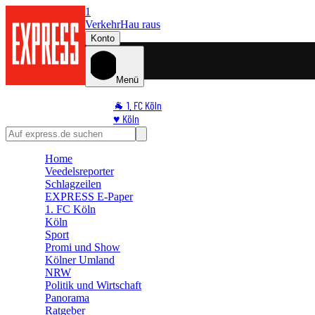
1
Verkehr
Hau raus
Konto
Menü
🐐 1. FC Köln
♥️ Köln
⭐ Promi
🏆 Sport
Home
🛒 Shoppingwelt
Veedelsreporter
🧩 Spiele
Schlagzeilen
EXPRESS E-Paper
1. FC Köln
Köln
Sport
Promi und Show
Kölner Umland
NRW
Politik und Wirtschaft
Panorama
Ratgeber