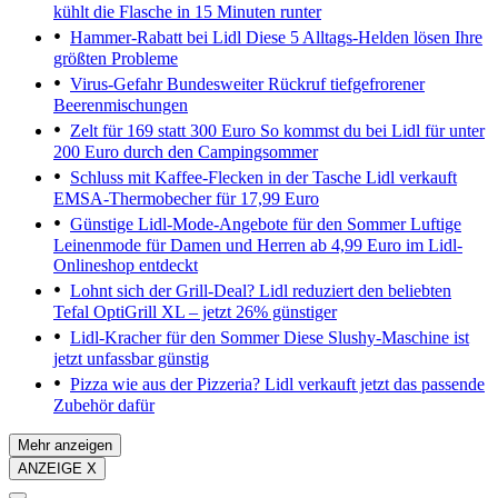
kühlt die Flasche in 15 Minuten runter
Hammer-Rabatt bei Lidl
Diese 5 Alltags-Helden lösen Ihre
größten Probleme
Virus-Gefahr
Bundesweiter Rückruf tiefgefrorener
Beerenmischungen
Zelt für 169 statt 300 Euro
So kommst du bei Lidl für unter
200 Euro durch den Campingsommer
Schluss mit Kaffee-Flecken in der Tasche
Lidl verkauft
EMSA-Thermobecher für 17,99 Euro
Günstige Lidl-Mode-Angebote für den Sommer
Luftige
Leinenmode für Damen und Herren ab 4,99 Euro im Lidl-
Onlineshop entdeckt
Lohnt sich der Grill-Deal?
Lidl reduziert den beliebten
Tefal OptiGrill XL – jetzt 26% günstiger
Lidl-Kracher für den Sommer
Diese Slushy-Maschine ist
jetzt unfassbar günstig
Pizza wie aus der Pizzeria?
Lidl verkauft jetzt das passende
Zubehör dafür
Mehr anzeigen
ANZEIGE X