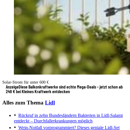
Solar-Strom für unter 600 €
Anzeige
Diese Balkonkraftwerke sind echte Mega-Deals – jetzt schon ab
249 € bei Kleines Kraftwerk entdecken
Alles zum Thema
Lidl
Rückruf in zehn Bundesländern
Bakterien in Lidl-Salami
entdeckt – Durchfallerkrankungen möglich
Wein-Notfall vorprogrammiert?
Dieses geniale Lidl-Set