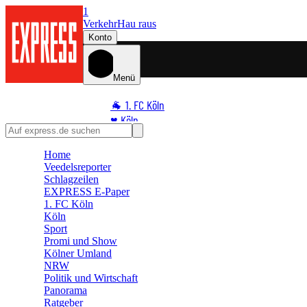
1
Verkehr
Hau raus
Konto
Menü
🐐 1. FC Köln
♥️ Köln
⭐ Promi
Home
🏆 Sport
Veedelsreporter
🛒 Shoppingwelt
Schlagzeilen
🧩 Spiele
EXPRESS E-Paper
1. FC Köln
Köln
Sport
Promi und Show
Kölner Umland
NRW
Politik und Wirtschaft
Panorama
Ratgeber