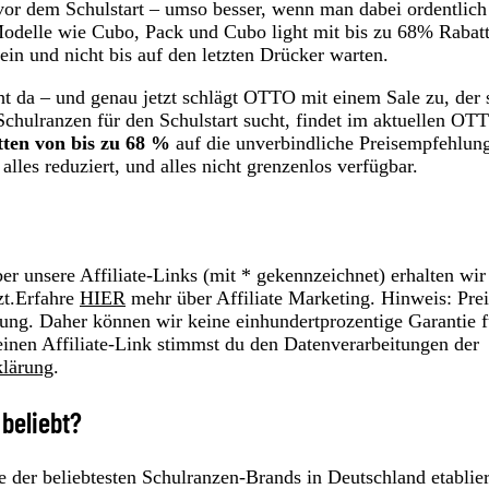
or dem Schulstart – umso besser, wenn man dabei ordentlich
odelle wie Cubo, Pack und Cubo light mit bis zu 68% Rabat
sein und nicht bis auf den letzten Drücker warten.
ht da – und genau jetzt schlägt OTTO mit einem Sale zu, der 
Schulranzen für den Schulstart sucht, findet im aktuellen OT
ten von bis zu 68 %
auf die unverbindliche Preisempfehlun
lles reduziert, und alles nicht grenzenlos verfügbar.
r unsere Affiliate-Links (mit * gekennzeichnet) erhalten wir
zt.Erfahre
HIER
mehr über Affiliate Marketing. Hinweis: Prei
ung. Daher können wir keine einhundertprozentige Garantie f
einen Affiliate-Link stimmst du den Datenverarbeitungen der
klärung
.
 beliebt?
ne der beliebtesten Schulranzen-Brands in Deutschland etablier