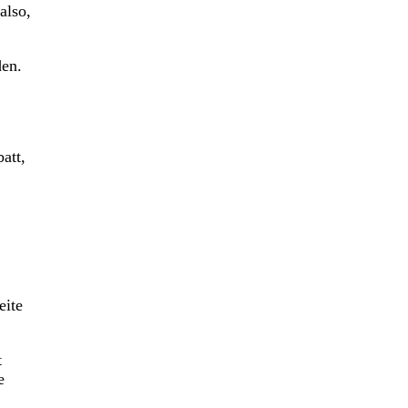
also,
den.
att,
eite
t
e