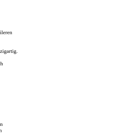
ileren
igartig.
ch
in
m