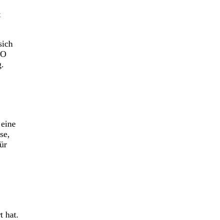
t
sich
TO
g.
 eine
se,
ür
t hat.