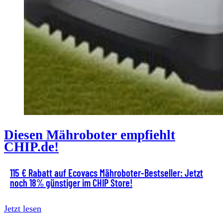
Diesen Mähroboter empfiehlt
CHIP.de!
115 € Rabatt auf Ecovacs Mähroboter-Bestseller: Jetzt
noch 18% günstiger im CHIP Store!
Jetzt lesen