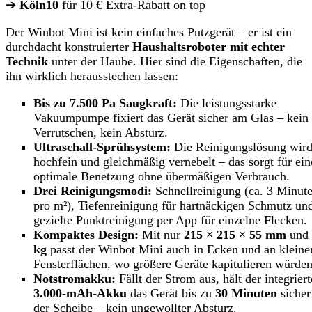
➔
Köln10
für 10 € Extra-Rabatt on top
Der Winbot Mini ist kein einfaches Putzgerät – er ist ein
durchdacht konstruierter
Haushaltsroboter mit echter
Technik
unter der Haube. Hier sind die Eigenschaften, die
ihn wirklich herausstechen lassen:
Bis zu 7.500 Pa Saugkraft:
Die leistungsstarke
Vakuumpumpe fixiert das Gerät sicher am Glas – kein
Verrutschen, kein Absturz.
Ultraschall-Sprühsystem:
Die Reinigungslösung wir
hochfein und gleichmäßig vernebelt – das sorgt für ein
optimale Benetzung ohne übermäßigen Verbrauch.
Drei Reinigungsmodi:
Schnellreinigung (ca. 3 Minut
pro m²), Tiefenreinigung für hartnäckigen Schmutz un
gezielte Punktreinigung per App für einzelne Flecken.
Kompaktes Design:
Mit nur
215 × 215 × 55 mm
und
kg
passt der Winbot Mini auch in Ecken und an kleine
Fensterflächen, wo größere Geräte kapitulieren würden
Notstromakku:
Fällt der Strom aus, hält der integriert
3.000-mAh-Akku
das Gerät bis zu
30 Minuten
sicher
der Scheibe – kein ungewollter Absturz.