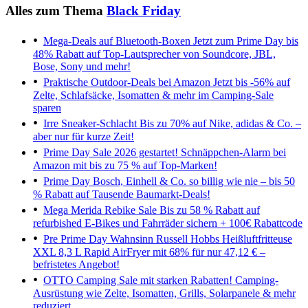
Alles zum Thema
Black Friday
Mega-Deals auf Bluetooth-Boxen
Jetzt zum Prime Day bis
48% Rabatt auf Top-Lautsprecher von Soundcore, JBL,
Bose, Sony und mehr!
Praktische Outdoor-Deals bei Amazon
Jetzt bis -56% auf
Zelte, Schlafsäcke, Isomatten & mehr im Camping-Sale
sparen
Irre Sneaker-Schlacht
Bis zu 70% auf Nike, adidas & Co. –
aber nur für kurze Zeit!
Prime Day Sale 2026 gestartet!
Schnäppchen-Alarm bei
Amazon mit bis zu 75 % auf Top-Marken!
Prime Day
Bosch, Einhell & Co. so billig wie nie – bis 50
% Rabatt auf Tausende Baumarkt-Deals!
Mega Merida Rebike Sale
Bis zu 58 % Rabatt auf
refurbished E-Bikes und Fahrräder sichern + 100€ Rabattcode
Pre Prime Day Wahnsinn
Russell Hobbs Heißluftfritteuse
XXL 8,3 L Rapid AirFryer mit 68% für nur 47,12 € –
befristetes Angebot!
OTTO Camping Sale mit starken Rabatten!
Camping-
Ausrüstung wie Zelte, Isomatten, Grills, Solarpanele & mehr
reduziert