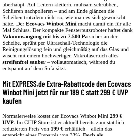
überhaupt. Auf Leitern klettern, mühsam schrubben,
Schlieren nachpolieren – und am Ende glänzen die
Scheiben trotzdem nicht so, wie man es sich gewünscht
hätte. Der
Ecovacs Winbot Mini
macht damit ein für alle
Mal Schluss. Der kompakte Fensterputzroboter haftet dank
Vakuumsaugung mit bis zu 7.500 Pa
sicher an der
Scheibe, sprüht per Ultraschall-Technologie die
Reinigungslösung fein und gleichmäßig auf das Glas und
wischt mit einem hochwertigen Mikrofasertuch alles
streifenfrei sauber
– vollautomatisch, während du
entspannt auf dem Sofa sitzt.
Mit EXPRESS.de Extra-Rabattcode den Ecovacs
Winbot Mini jetzt für nur 189 € statt 299 € UVP
kaufen
Normalerweise kostet der Ecovacs Winbot Mini
299 €
UVP
. Im CHIP Store ist er aktuell bereits zum stattlich
reduzierten Preis von
199 €
erhältlich – allein das
entspricht einer Ersparnis von 33%.
Doch als