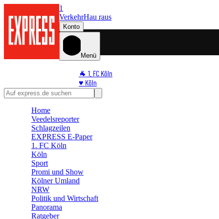
1
Verkehr
Hau raus
Konto
Menü
🐐 1. FC Köln
♥️ Köln
⭐ Promi
🏆 Sport
Home
🛒 Shoppingwelt
Veedelsreporter
🧩 Spiele
Schlagzeilen
EXPRESS E-Paper
1. FC Köln
Köln
Sport
Promi und Show
Kölner Umland
NRW
Politik und Wirtschaft
Panorama
Ratgeber