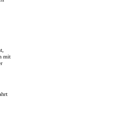
t,
n mit
er
ahrt