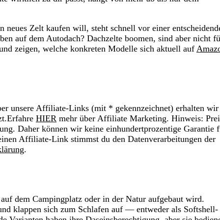
neues Zelt kaufen will, steht schnell vor einer entscheidend
oben auf dem Autodach? Dachzelte boomen, sind aber nicht fü
 und zeigen, welche konkreten Modelle sich aktuell auf
Amaz
r unsere Affiliate-Links (mit * gekennzeichnet) erhalten wir
zt.Erfahre
HIER
mehr über Affiliate Marketing. Hinweis: Prei
ung. Daher können wir keine einhundertprozentige Garantie f
einen Affiliate-Link stimmst du den Datenverarbeitungen der
klärung
.
s auf dem Campingplatz oder in der Natur aufgebaut wird.
nd klappen sich zum Schlafen auf — entweder als Softshell-
e Varianten haben ihre Daseinsberechtigung, aber sie bedien