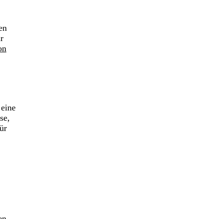
en
r
on
 eine
se,
ür
en