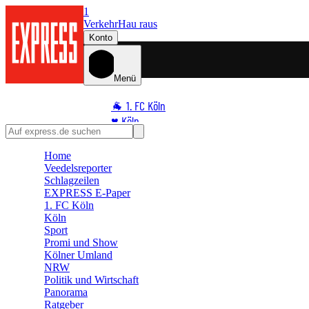
1
Verkehr
Hau raus
Konto
Menü
🐐 1. FC Köln
♥️ Köln
⭐ Promi
Home
🏆 Sport
Veedelsreporter
🛒 Shoppingwelt
Schlagzeilen
🧩 Spiele
EXPRESS E-Paper
1. FC Köln
Köln
Sport
Promi und Show
Kölner Umland
NRW
Politik und Wirtschaft
Panorama
Ratgeber