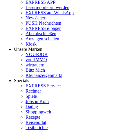
EXPRESS APP
Leserreporter/in werden
EXPRESS auf WhatsApp
Newsletter
PUSH Nachrichten
EXPRESS e-paper
Abo abschließen
Anzeigen schalten
Kiosk
Unsere Marken
YOURJOB
yourIMMO
wirtrauern
Bütz Mich
Kleinanzeigenmarkt
Specials
EXPRESS Service
Rechner
Spiele
Jobs in Köln
Dating
Shoppingwelt
Rezepte
Reiseportal
Testberichte