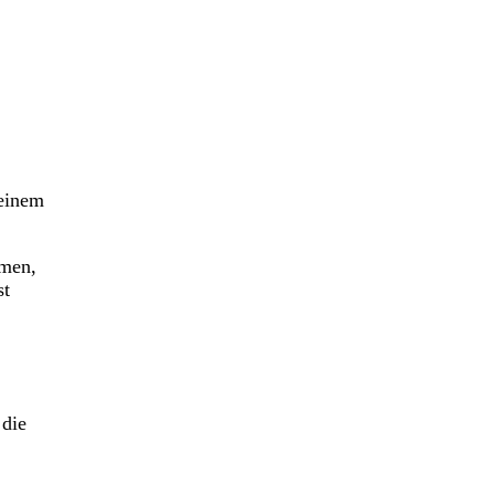
einem
men,
st
 die