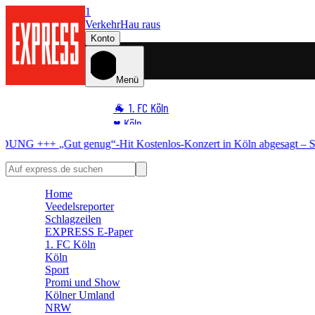
1
Verkehr
Hau raus
Konto
Menü
🐐 1. FC Köln
♥️ Köln
⭐ Promi
nzert in Köln abgesagt – Stadt erklärt warum
🏆 Sport
🛒 Shoppingwelt
Home
🧩 Spiele
Veedelsreporter
Schlagzeilen
EXPRESS E-Paper
1. FC Köln
Köln
Sport
Promi und Show
Kölner Umland
NRW