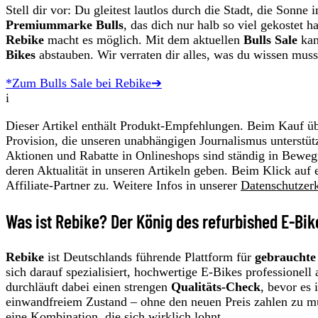
Stell dir vor: Du gleitest lautlos durch die Stadt, die Son
Premiummarke Bulls
, das dich nur halb so viel gekostet h
Rebike
macht es möglich. Mit dem aktuellen
Bulls Sale
kan
Bikes
abstauben. Wir verraten dir alles, was du wissen muss
*Zum Bulls Sale bei Rebike➔
i
Dieser Artikel enthält Produkt-Empfehlungen. Beim Kauf übe
Provision, die unseren unabhängigen Journalismus unterstüt
Aktionen und Rabatte in Onlineshops sind ständig in Beweg
deren Aktualität in unseren Artikeln geben. Beim Klick auf 
Affiliate-Partner zu. Weitere Infos in unserer
Datenschutzer
Was ist Rebike? Der König des refurbished E-Bi
Rebike
ist Deutschlands führende Plattform für
gebrauchte
sich darauf spezialisiert, hochwertige E-Bikes professionell
durchläuft dabei einen strengen
Qualitäts-Check
, bevor es
einwandfreiem Zustand – ohne den neuen Preis zahlen zu 
eine Kombination, die sich wirklich lohnt.