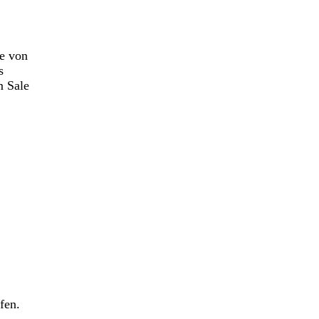
e von
s
m Sale
fen.