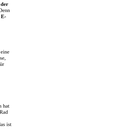
 der
 Denn
 E-
 eine
se,
ür
 hat
 Rad
as ist