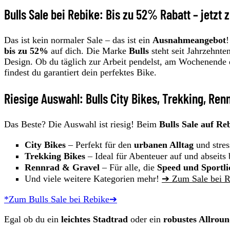
Bulls Sale bei Rebike: Bis zu 52% Rabatt – jetzt 
Das ist kein normaler Sale – das ist ein
Ausnahmeangebot
!
bis zu 52%
auf dich. Die Marke
Bulls
steht seit Jahrzehnte
Design. Ob du täglich zur Arbeit pendelst, am Wochenende d
findest du garantiert dein perfektes Bike.
Riesige Auswahl: Bulls City Bikes, Trekking, Ren
Das Beste? Die Auswahl ist riesig! Beim
Bulls Sale auf Re
City Bikes
– Perfekt für den
urbanen Alltag
und stres
Trekking Bikes
– Ideal für Abenteuer auf und abseits
Rennrad & Gravel
– Für alle, die
Speed und Sportli
Und viele weitere Kategorien mehr!
➔ Zum Sale bei R
*Zum Bulls Sale bei Rebike➔
Egal ob du ein
leichtes Stadtrad
oder ein
robustes Allroun