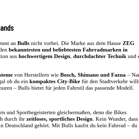
lands
ommt an
Bulls
nicht vorbei. Die Marke aus dem Hause
ZEG
 den
bekanntesten und beliebtesten Fahrradmarken in
tion aus
hochwertigem Design
,
durchdachter Technik
und 
steme
von Herstellern wie
Bosch, Shimano und Fazua
– Na
Egal ob du ein
kompaktes City-Bike
für den Stadtverkehr will
uren – Bulls bietet für jeden Fahrstil das passende Modell.
rn und Sportbegeisterten gleichermaßen, denn die Bikes
ch durch ihr
zeitloses, sportliches Design
. Kein Wunder, dass
n Deutschland gehört. Mit Bulls kaufst du kein Fahrrad – du