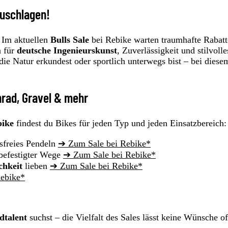
zuschlagen!
 Im aktuellen
Bulls Sale
bei Rebike warten traumhafte Rabatt
n für
deutsche Ingenieurskunst
, Zuverlässigkeit und stilvolle
ie Natur erkundest oder sportlich unterwegs bist – bei diese
nrad, Gravel & mehr
bike
findest du Bikes für jeden Typ und jeden Einsatzbereich:
sfreies Pendeln
➔ Zum Sale bei Rebike*
 befestigter Wege
➔ Zum Sale bei Rebike*
chkeit
lieben
➔ Zum Sale bei Rebike*
ebike*
dtalent
suchst – die Vielfalt des Sales lässt keine Wünsche of