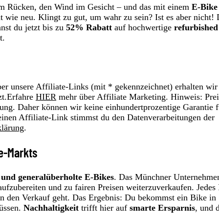
ne im Rücken, den Wind im Gesicht – und das mit einem
E-Bike
at wie neu. Klingt zu gut, um wahr zu sein? Ist es aber nicht!
nst du jetzt bis zu
52% Rabatt
auf hochwertige
refurbished
t.
r unsere Affiliate-Links (mit * gekennzeichnet) erhalten wir
zt.Erfahre
HIER
mehr über Affiliate Marketing. Hinweis: Prei
ung. Daher können wir keine einhundertprozentige Garantie f
einen Affiliate-Link stimmst du den Datenverarbeitungen der
klärung
.
ke-Markts
 und generalüberholte E-Bikes
. Das Münchner Unternehmen
 aufzubereiten und zu fairen Preisen weiterzuverkaufen. Jedes
 in den Verkauf geht. Das Ergebnis: Du bekommst ein Bike in
müssen.
Nachhaltigkeit
trifft hier auf
smarte Ersparnis
, und d