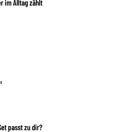
r im Alltag zählt
t
et passt zu dir?