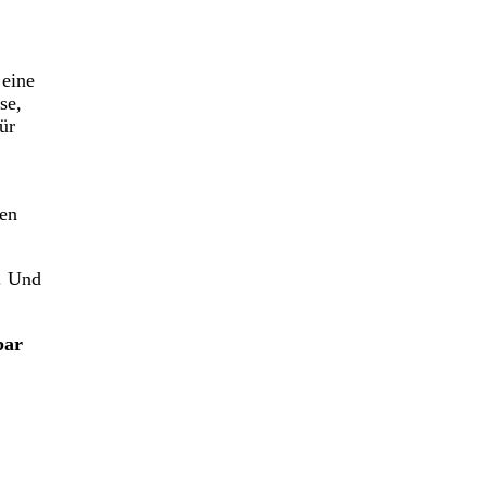
 eine
se,
ür
nen
. Und
bar