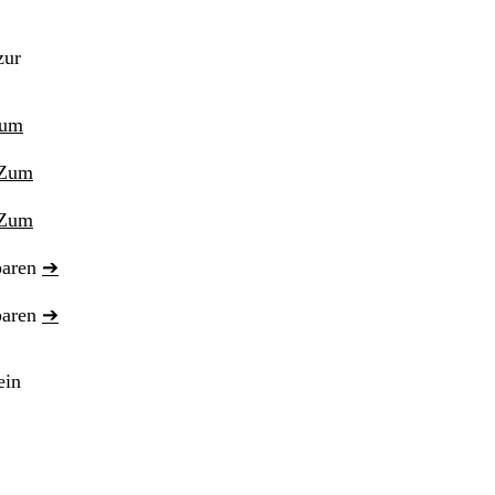
zur
um
Zum
Zum
paren
➔
paren
➔
ein