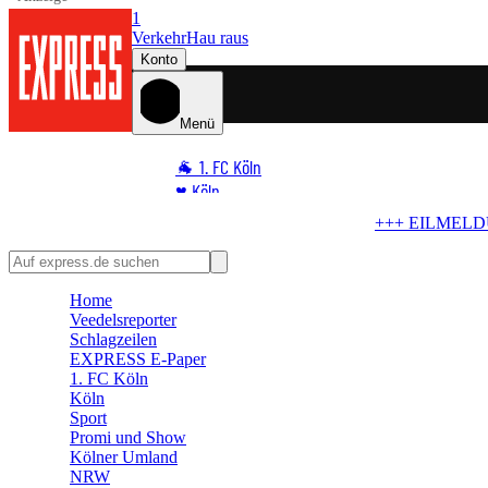
1
Verkehr
Hau raus
Konto
Menü
🐐 1. FC Köln
♥️ Köln
⭐ Promi
+++ EILMELDUNG +++
Wird der FC schwach?
BVB b
🏆 Sport
🛒 Shoppingwelt
Home
🧩 Spiele
Veedelsreporter
Schlagzeilen
EXPRESS E-Paper
1. FC Köln
Köln
Sport
Promi und Show
Kölner Umland
NRW