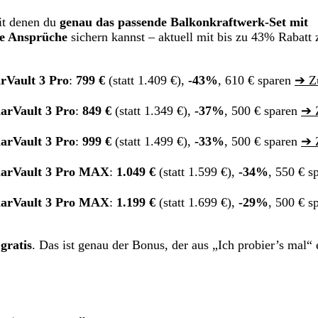
mit denen du
genau das passende Balkonkraftwerk-Set mit
ne Ansprüche
sichern kannst – aktuell mit bis zu 43% Rabatt 
rVault 3 Pro
:
799 €
(statt 1.409 €),
-43%
, 610 € sparen
➔ Z
arVault 3 Pro
:
849 €
(statt 1.349 €),
-37%
, 500 € sparen
➔ 
arVault 3 Pro
:
999 €
(statt 1.499 €),
-33%
, 500 € sparen
➔ 
larVault 3 Pro MAX
:
1.049 €
(statt 1.599 €),
-34%
, 550 € s
larVault 3 Pro MAX
:
1.199 €
(statt 1.699 €),
-29%
, 500 € s
gratis
. Das ist genau der Bonus, der aus „Ich probier’s mal“ 