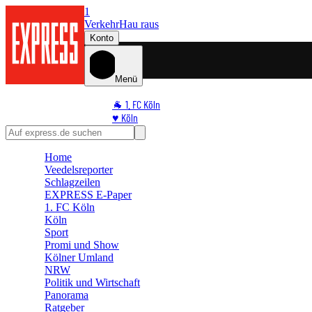
1
Verkehr
Hau raus
Konto
Menü
🐐 1. FC Köln
♥️ Köln
⭐ Promi
🏆 Sport
Home
🛒 Shoppingwelt
Veedelsreporter
🧩 Spiele
Schlagzeilen
EXPRESS E-Paper
1. FC Köln
Köln
Sport
Promi und Show
Kölner Umland
NRW
Politik und Wirtschaft
Panorama
Ratgeber