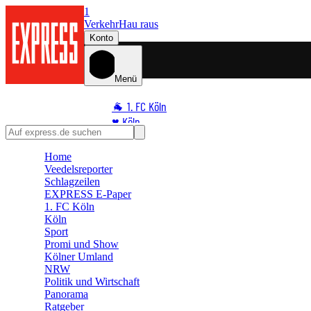
1
Verkehr
Hau raus
Konto
Menü
🐐 1. FC Köln
♥️ Köln
⭐ Promi
Home
🏆 Sport
Veedelsreporter
🛒 Shoppingwelt
Schlagzeilen
🧩 Spiele
EXPRESS E-Paper
1. FC Köln
Köln
Sport
Promi und Show
Kölner Umland
NRW
Politik und Wirtschaft
Panorama
Ratgeber