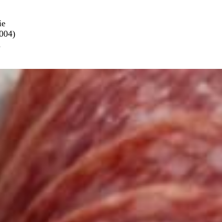
ie
2004)
d