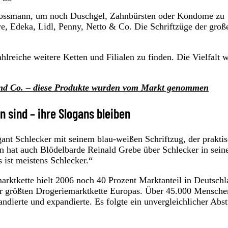
 Rossmann, um noch Duschgel, Zahnbürsten oder Kondome zu
e, Edeka, Lidl, Penny, Netto & Co. Die Schriftzüge der groß
hlreiche weitere Ketten und Filialen zu finden. Die Vielfalt 
 und Co. – diese Produkte wurden vom Markt genommen
 sind – ihre Slogans bleiben
ant Schlecker mit seinem blau-weißen Schriftzug, der prakti
in hat auch Blödelbarde Reinald Grebe über Schlecker in sei
 ist meistens Schlecker.“
arktkette hielt 2006 noch 40 Prozent Marktanteil in Deutschl
zur größten Drogeriemarktkette Europas. Über 45.000 Mensche
ndierte und expandierte. Es folgte ein unvergleichlicher Abst