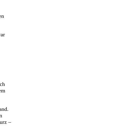
en
war
sch
nem
and.
n
urz –