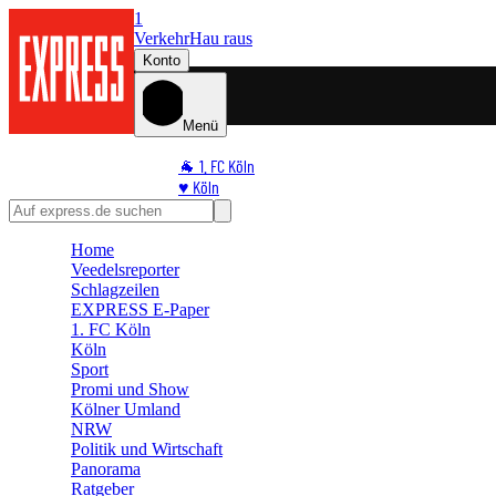
1
Verkehr
Hau raus
Konto
Menü
🐐 1. FC Köln
♥️ Köln
⭐ Promi
🏆 Sport
Home
🛒 Shoppingwelt
Veedelsreporter
🧩 Spiele
Schlagzeilen
EXPRESS E-Paper
1. FC Köln
Köln
Sport
Promi und Show
Kölner Umland
NRW
Politik und Wirtschaft
Panorama
Ratgeber