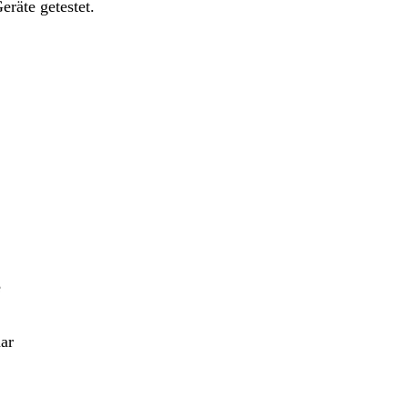
räte getestet.
e
ar
.