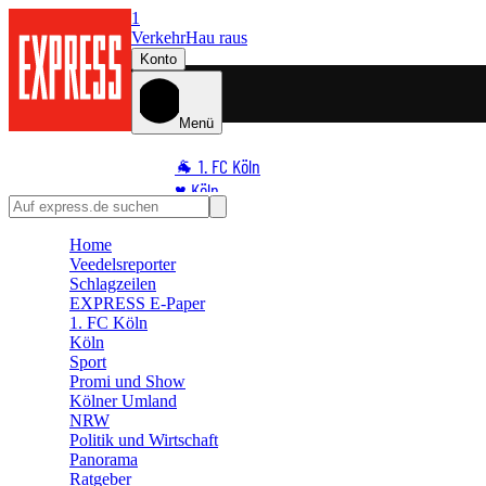
1
Verkehr
Hau raus
Konto
Menü
🐐 1. FC Köln
♥️ Köln
⭐ Promi
Home
🏆 Sport
Veedelsreporter
🛒 Shoppingwelt
Schlagzeilen
🧩 Spiele
EXPRESS E-Paper
1. FC Köln
Köln
Sport
Promi und Show
Kölner Umland
NRW
Politik und Wirtschaft
Panorama
Ratgeber