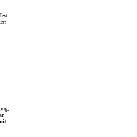
Test
er:
n
bung,
man
mit