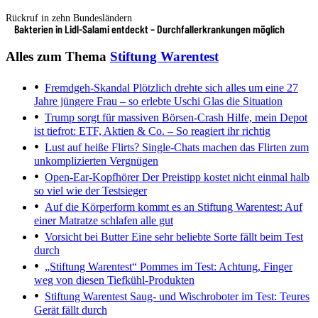
Rückruf in zehn Bundesländern
Bakterien in Lidl-Salami entdeckt – Durchfallerkrankungen möglich
Alles zum Thema
Stiftung Warentest
Fremdgeh-Skandal
Plötzlich drehte sich alles um eine 27
Jahre jüngere Frau – so erlebte Uschi Glas die Situation
Trump sorgt für massiven Börsen-Crash
Hilfe, mein Depot
ist tiefrot: ETF, Aktien & Co. – So reagiert ihr richtig
Lust auf heiße Flirts?
Single-Chats machen das Flirten zum
unkomplizierten Vergnügen
Open-Ear-Kopfhörer
Der Preistipp kostet nicht einmal halb
so viel wie der Testsieger
Auf die Körperform kommt es an
Stiftung Warentest: Auf
einer Matratze schlafen alle gut
Vorsicht bei Butter
Eine sehr beliebte Sorte fällt beim Test
durch
„Stiftung Warentest“
Pommes im Test: Achtung, Finger
weg von diesen Tiefkühl-Produkten
Stiftung Warentest
Saug- und Wischroboter im Test: Teures
Gerät fällt durch