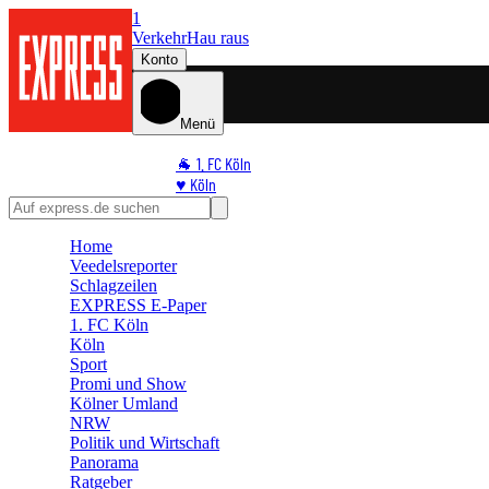
1
Verkehr
Hau raus
Konto
Menü
🐐 1. FC Köln
♥️ Köln
⭐ Promi
🏆 Sport
Home
🛒 Shoppingwelt
Veedelsreporter
🧩 Spiele
Schlagzeilen
EXPRESS E-Paper
1. FC Köln
Köln
Sport
Promi und Show
Kölner Umland
NRW
Politik und Wirtschaft
Panorama
Ratgeber