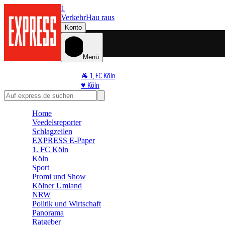
1
Verkehr
Hau raus
Konto
Menü
🐐 1. FC Köln
♥️ Köln
⭐ Promi
🏆 Sport
Home
🛒 Shoppingwelt
Veedelsreporter
🧩 Spiele
Schlagzeilen
EXPRESS E-Paper
1. FC Köln
Köln
Sport
Promi und Show
Kölner Umland
NRW
Politik und Wirtschaft
Panorama
Ratgeber