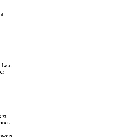
ut
? Laut
er
s zu
eines
chweis