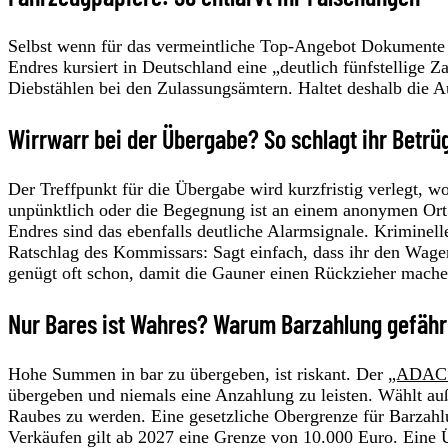
Selbst wenn für das vermeintliche Top-Angebot Dokumente vo
Endres kursiert in Deutschland eine „deutlich fünfstellig
Diebstählen bei den Zulassungsämtern. Haltet deshalb die A
Wirrwarr bei der Übergabe? So schlagt ihr Betrüg
Der Treffpunkt für die Übergabe wird kurzfristig verlegt, 
unpünktlich oder die Begegnung ist an einem anonymen Ort g
Endres sind das ebenfalls deutliche Alarmsignale. Kriminell
Ratschlag des Kommissars: Sagt einfach, dass ihr den Wag
genügt oft schon, damit die Gauner einen Rückzieher machen
Nur Bares ist Wahres? Warum Barzahlung gefährl
Hohe Summen in bar zu übergeben, ist riskant. Der
„ADAC
übergeben und niemals eine Anzahlung zu leisten. Wählt au
Raubes zu werden. Eine gesetzliche Obergrenze für Barzahlu
Verkäufen gilt ab 2027 eine Grenze von 10.000 Euro. Eine Ü