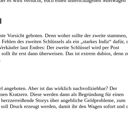
der es wird versucht, euch einen unterschlagenen Mietwagen
l
hste Vorsicht geboten. Denn woher sollte der zweite stammen, 
Fehlen des zweiten Schlüssels als ein „starkes Indiz“ dafür, 
Verkäufer laut Endres: Der zweite Schlüssel wird per Post
ollt ihr erst dann überweisen. Das ist extrem dubios, denn z
.
l angeboten. Aber ist das wirklich nachvollziehbar? Der
inen Kratzern. Diese werden dann als Begründung für einen
d herzzerreißende Storys über angebliche Geldprobleme, zum
t soll Druck erzeugt werden, damit ihr den Wagen sofort und 