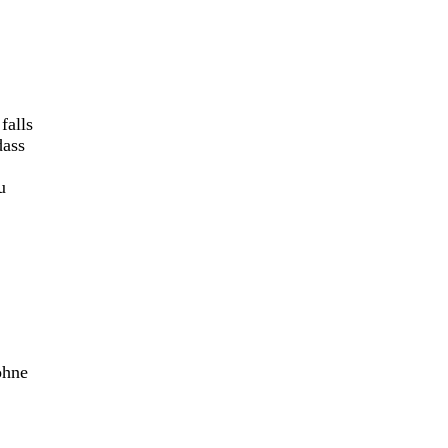
falls
dass
u
ohne