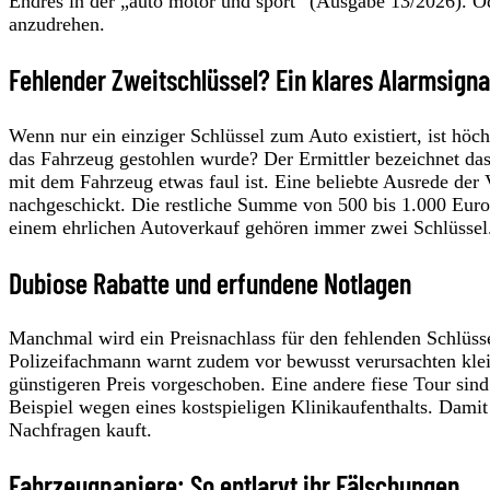
Endres in der „auto motor und sport“ (Ausgabe 13/2026). O
anzudrehen.
Fehlender Zweitschlüssel? Ein klares Alarmsigna
Wenn nur ein einziger Schlüssel zum Auto existiert, ist höc
das Fahrzeug gestohlen wurde? Der Ermittler bezeichnet das 
mit dem Fahrzeug etwas faul ist. Eine beliebte Ausrede der 
nachgeschickt. Die restliche Summe von 500 bis 1.000 Euro s
einem ehrlichen Autoverkauf gehören immer zwei Schlüssel
Dubiose Rabatte und erfundene Notlagen
Manchmal wird ein Preisnachlass für den fehlenden Schlüsse
Polizeifachmann warnt zudem vor bewusst verursachten kle
günstigeren Preis vorgeschoben. Eine andere fiese Tour sin
Beispiel wegen eines kostspieligen Klinikaufenthalts. Dami
Nachfragen kauft.
Fahrzeugpapiere: So entlarvt ihr Fälschungen