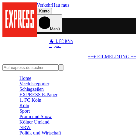
Verkehr
Hau raus
Konto
Menü
🐐 1. FC Köln
♥️ Köln
⭐ Promi
LMELDUNG +++
Blindgänger in Köln
Bombe im Rhein! RTL liegt im 
🏆 Sport
🛒 Shoppingwelt
Home
🧩 Spiele
Veedelsreporter
Schlagzeilen
EXPRESS E-Paper
1. FC Köln
Köln
Sport
Promi und Show
Kölner Umland
NRW
Politik und Wirtschaft