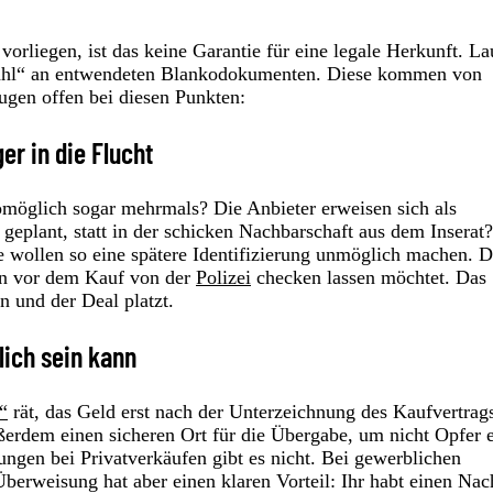
rliegen, ist das keine Garantie für eine legale Herkunft. La
e Zahl“ an entwendeten Blankodokumenten. Diese kommen von
ugen offen bei diesen Punkten:
er in die Flucht
womöglich sogar mehrmals? Die Anbieter erweisen sich als
eplant, statt in der schicken Nachbarschaft aus dem Inserat
e wollen so eine spätere Identifizierung unmöglich machen. D
en vor dem Kauf von der
Polizei
checken lassen möchtet. Das
 und der Deal platzt.
ich sein kann
“
rät, das Geld erst nach der Unterzeichnung des Kaufvertrag
ßerdem einen sicheren Ort für die Übergabe, um nicht Opfer 
ngen bei Privatverkäufen gibt es nicht. Bei gewerblichen
berweisung hat aber einen klaren Vorteil: Ihr habt einen Na