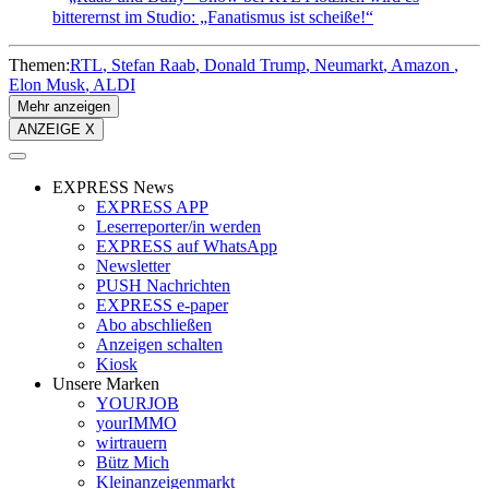
bitterernst im Studio: „Fanatismus ist scheiße!“
Themen:
RTL
Stefan Raab
Donald Trump
Neumarkt
Amazon
Elon Musk
ALDI
Mehr anzeigen
ANZEIGE X
EXPRESS News
EXPRESS APP
Leserreporter/in werden
EXPRESS auf WhatsApp
Newsletter
PUSH Nachrichten
EXPRESS e-paper
Abo abschließen
Anzeigen schalten
Kiosk
Unsere Marken
YOURJOB
yourIMMO
wirtrauern
Bütz Mich
Kleinanzeigenmarkt