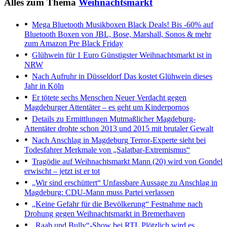
Alles zum Thema
Weihnachtsmarkt
Mega Bluetooth Musikboxen Black Deals!
Bis -60% auf
Bluetooth Boxen von JBL, Bose, Marshall, Sonos & mehr
zum Amazon Pre Black Friday
Glühwein für 1 Euro
Günstigster Weihnachtsmarkt ist in
NRW
Nach Aufruhr in Düsseldorf
Das kostet Glühwein dieses
Jahr in Köln
Er tötete sechs Menschen
Neuer Verdacht gegen
Magdeburger Attentäter – es geht um Kinderpornos
Details zu Ermittlungen
Mutmaßlicher Magdeburg-
Attentäter drohte schon 2013 und 2015 mit brutaler Gewalt
Nach Anschlag in Magdeburg
Terror-Experte sieht bei
Todesfahrer Merkmale von „Salatbar-Extremismus“
Tragödie auf Weihnachtsmarkt
Mann (20) wird von Gondel
erwischt – jetzt ist er tot
„Wir sind erschüttert“
Unfassbare Aussage zu Anschlag in
Magdeburg: CDU-Mann muss Partei verlassen
„Keine Gefahr für die Bevölkerung“
Festnahme nach
Drohung gegen Weihnachtsmarkt in Bremerhaven
„Raab und Bully“-Show bei RTL
Plötzlich wird es