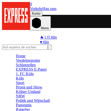
9
Verkehr
Hau raus
Konto
Menü
🐐 1. FC Köln
♥️ Köln
⭐ Promi
🏆 Sport
Home
🛒 Shoppingwelt
Veedelsreporter
🧩 Spiele
Schlagzeilen
EXPRESS E-Paper
1. FC Köln
Köln
Sport
Promi und Show
Kölner Umland
NRW
Politik und Wirtschaft
Panorama
Ratgeber