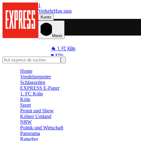
1
Verkehr
Hau raus
Konto
Menü
🐐 1. FC Köln
♥️ Köln
⭐ Promi
Home
🏆 Sport
Veedelsreporter
🛒 Shoppingwelt
Schlagzeilen
🧩 Spiele
EXPRESS E-Paper
1. FC Köln
Köln
Sport
Promi und Show
Kölner Umland
NRW
Politik und Wirtschaft
Panorama
Ratgeber