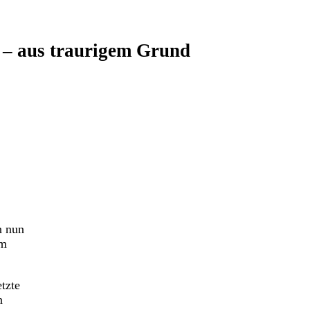
n – aus traurigem Grund
n nun
im
tzte
n