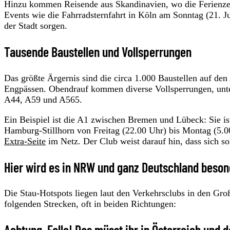
Hinzu kommen Reisende aus Skandinavien, wo die Ferienzeit 
Events wie die Fahrradsternfahrt in Köln am Sonntag (21. J
der Stadt sorgen.
Tausende Baustellen und Vollsperrungen
Das größte Ärgernis sind die circa 1.000 Baustellen auf de
Engpässen. Obendrauf kommen diverse Vollsperrungen, unte
A44, A59 und A565.
Ein Beispiel ist die A1 zwischen Bremen und Lübeck: Sie 
Hamburg-Stillhorn von Freitag (22.00 Uhr) bis Montag (5.
Extra-Seite
im Netz. Der Club weist darauf hin, dass sich so
Hier wird es in NRW und ganz Deutschland beson
Die Stau-Hotspots liegen laut den Verkehrsclubs in den G
folgenden Strecken, oft in beiden Richtungen:
Achtung, Falle! Das müsst ihr in Österreich und