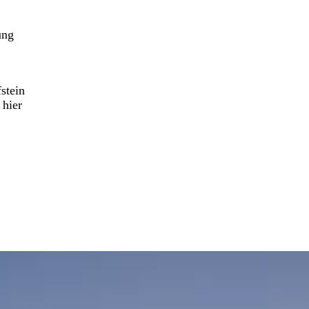
ung
stein
 hier