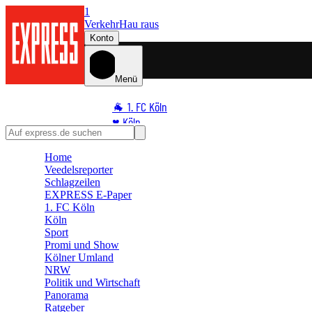
1
Verkehr
Hau raus
Konto
Menü
🐐 1. FC Köln
♥️ Köln
⭐ Promi
Home
🏆 Sport
Veedelsreporter
🛒 Shoppingwelt
Schlagzeilen
🧩 Spiele
EXPRESS E-Paper
1. FC Köln
Köln
Sport
Promi und Show
Kölner Umland
NRW
Politik und Wirtschaft
Panorama
Ratgeber