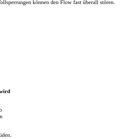
llsperrungen können den Flow fast überall stören.
wird
b
in
üden.