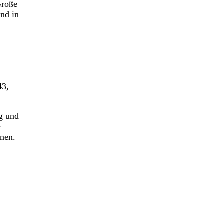
Große
und in
43,
g und
e
nnen.