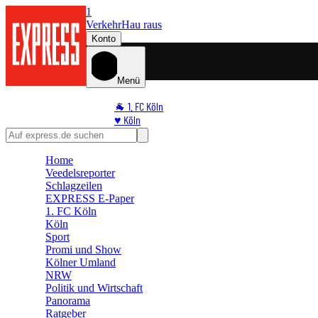
1
Verkehr
Hau raus
Konto
Menü
🐐 1. FC Köln
♥️ Köln
⭐ Promi
🏆 Sport
Home
🛒 Shoppingwelt
Veedelsreporter
🧩 Spiele
Schlagzeilen
EXPRESS E-Paper
1. FC Köln
Köln
Sport
Promi und Show
Kölner Umland
NRW
Politik und Wirtschaft
Panorama
Ratgeber