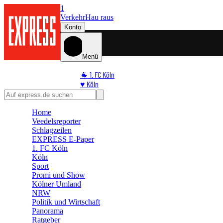
1
Verkehr
Hau raus
Konto
Menü
🐐 1. FC Köln
♥️ Köln
⭐ Promi
🏆 Sport
Home
🛒 Shoppingwelt
Veedelsreporter
🧩 Spiele
Schlagzeilen
EXPRESS E-Paper
1. FC Köln
Köln
Sport
Promi und Show
Kölner Umland
NRW
Politik und Wirtschaft
Panorama
Ratgeber