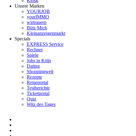
Kiosk
Unsere Marken
YOURJOB
yourIMMO
wirtrauern
Bütz Mich
Kleinanzeigenmarkt
Specials
EXPRESS Service
Rechner
Spiele
Jobs in Köln
Dating
Shoppingwelt
Rezepte
Reiseportal
Testberichte
Ticketportal
Quiz
Witz des Tages