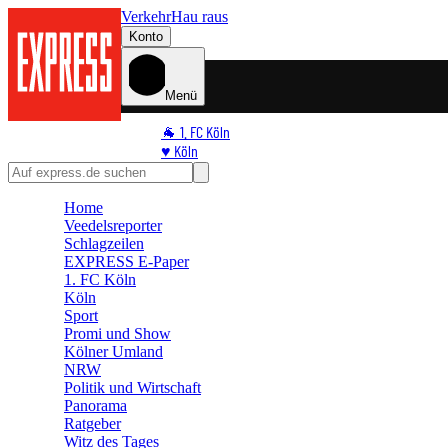
Verkehr
Hau raus
Konto
Menü
🐐 1. FC Köln
♥️ Köln
⭐ Promi
🏆 Sport
Home
🛒 Shoppingwelt
Veedelsreporter
🧩 Spiele
Schlagzeilen
EXPRESS E-Paper
1. FC Köln
Köln
Sport
Promi und Show
Kölner Umland
NRW
Politik und Wirtschaft
Panorama
Ratgeber
Witz des Tages