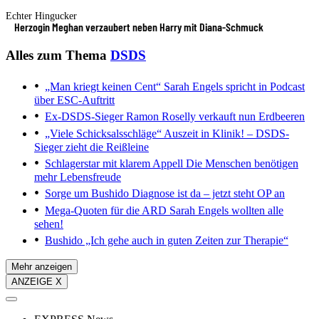
Echter Hingucker
Herzogin Meghan verzaubert neben Harry mit Diana-Schmuck
Alles zum Thema
DSDS
„Man kriegt keinen Cent“
Sarah Engels spricht in Podcast
über ESC-Auftritt
Ex-DSDS-Sieger
Ramon Roselly verkauft nun Erdbeeren
„Viele Schicksalsschläge“
Auszeit in Klinik! – DSDS-
Sieger zieht die Reißleine
Schlagerstar mit klarem Appell
Die Menschen benötigen
mehr Lebensfreude
Sorge um Bushido
Diagnose ist da – jetzt steht OP an
Mega-Quoten für die ARD
Sarah Engels wollten alle
sehen!
Bushido
„Ich gehe auch in guten Zeiten zur Therapie“
Mehr anzeigen
ANZEIGE X