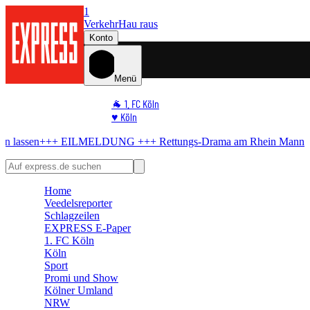
1
Verkehr
Hau raus
Konto
Menü
🐐 1. FC Köln
♥️ Köln
⭐ Promi
ILMELDUNG +++
Rettungs-Drama am Rhein
Mann will sich nicht ret
🏆 Sport
🛒 Shoppingwelt
🧩 Spiele
Home
Veedelsreporter
Schlagzeilen
EXPRESS E-Paper
1. FC Köln
Köln
Sport
Promi und Show
Kölner Umland
NRW