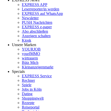
EXPRESS News
EXPRESS APP
Leserreporter/in werden
EXPRESS auf WhatsApp
Newsletter
PUSH Nachrichten
EXPRESS e-paper
Abo abschließen
Anzeigen schalten
Kiosk
Unsere Marken
YOURJOB
yourIMMO
wirtrauern
Bütz Mich
Kleinanzeigenmarkt
Specials
EXPRESS Service
Rechner
Spiele
Jobs in Köln
Dating
Shoppingwelt
Rezepte
Reiseportal