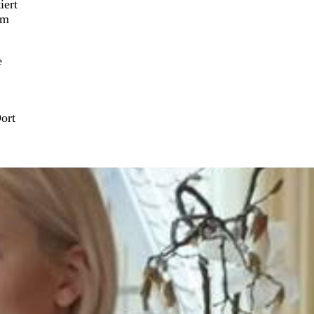
iert
am
e
ort