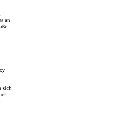
d
ss an
raße
acy
 sich
nel
e