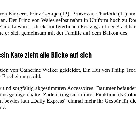
ren Kindern, Prinz George (12), Prinzessin Charlotte (11) un
z an. Der Prinz von Wales selbst nahm in Uniform hoch zu Ro
Prinz Edward – direkt im feierlichen Festzug auf der Prachtst
te er sich gemeinsam mit der Familie auf dem Balkon des
sin Kate zieht alle Blicke auf sich
ation von
Catherine
Walker gekleidet. Ein Hut von Philip Tre
r Erscheinungsbild.
 und sorgfältig abgestimmten Accessoires. Darunter befanden
ouis getragen hatte. Zudem trug sie in ihrer Funktion als Colo
tt bewies laut „Daily Express“ einmal mehr ihr Gespür für di
nz.