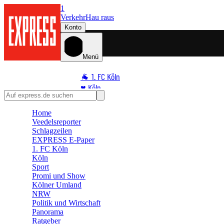
1
Verkehr
Hau raus
Konto
Menü
🐐 1. FC Köln
♥️ Köln
⭐ Promi
Home
🏆 Sport
Veedelsreporter
🛒 Shoppingwelt
Schlagzeilen
🧩 Spiele
EXPRESS E-Paper
1. FC Köln
Köln
Sport
Promi und Show
Kölner Umland
NRW
Politik und Wirtschaft
Panorama
Ratgeber