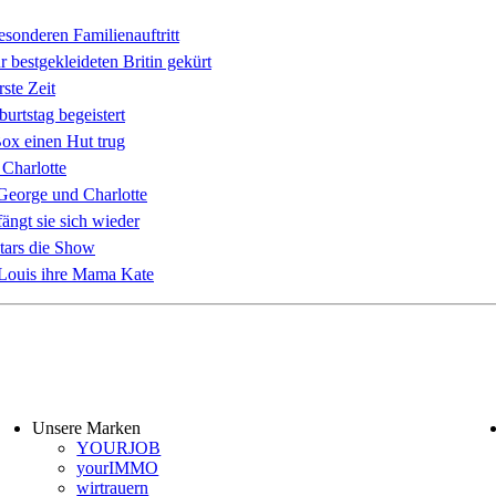
esonderen Familienauftritt
r bestgekleideten Britin gekürt
ste Zeit
rtstag begeistert
ox einen Hut trug
Charlotte
George und Charlotte
ngt sie sich wieder
Stars die Show
 Louis ihre Mama Kate
Unsere Marken
YOURJOB
yourIMMO
wirtrauern