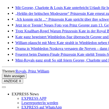
Mit George, Charlotte & Louis
Kate unterbricht Urlaub für b
„Heldin der britischen Modeszene“
Prinzessin Kate erneut zu
„Ich konnte nicht ...“
Prinzessin Kate spricht über ihre schwer
Jetzt ist er Teenie!
Neues Foto von Prinz George zum 13. Gebu
Trotz Knallhart-Regel
Warum Prinzessin Kate in der Royal B
Kate ganz begeistert
Wimbledon-Star überrascht George und 
William plauscht mit Merz
Kate strahlt in Wimbledon neben 
Drama in Wimbledon
Noskova versagen die Nerven – dann fä
Feuerrot beim Damen-Finale
Prinzessin Kate stiehlt Tennis-
Mini-Royals ganz groß
So süß feiern George, Charlotte und
Themen:
Royals
Prinz William
Mehr anzeigen
ANZEIGE X
EXPRESS News
EXPRESS APP
Leserreporter/in werden
EXPRESS auf WhatsApp