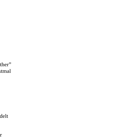
ther”
stmal
delt
r