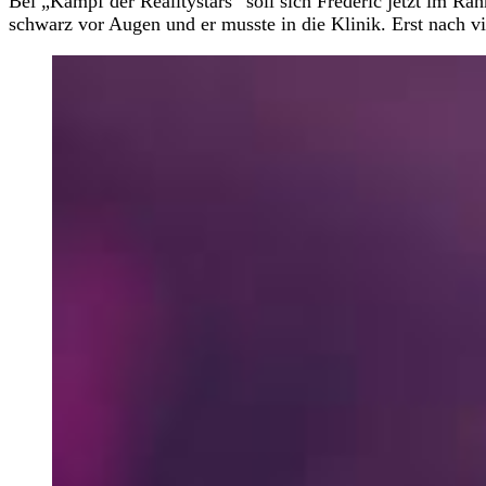
Bei „Kampf der Realitystars” soll sich Frédéric jetzt im R
schwarz vor Augen und er musste in die Klinik. Erst nach vi