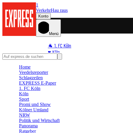
1
Verkehr
Hau raus
Konto
Menü
🐐 1. FC Köln
♥️ Köln
⭐ Promi
Home
🏆 Sport
Veedelsreporter
🛒 Shoppingwelt
Schlagzeilen
🧩 Spiele
EXPRESS E-Paper
1. FC Köln
Köln
Sport
Promi und Show
Kölner Umland
NRW
Politik und Wirtschaft
Panorama
Ratgeber