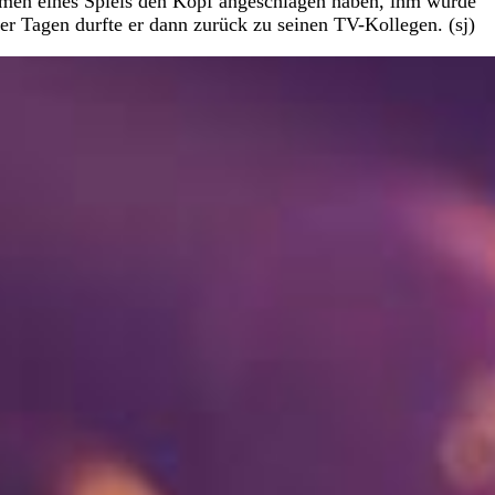
ahmen eines Spiels den Kopf angeschlagen haben, ihm wurde
er Tagen durfte er dann zurück zu seinen TV-Kollegen. (sj)