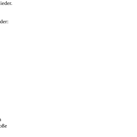
ieder.
der:
n
roße