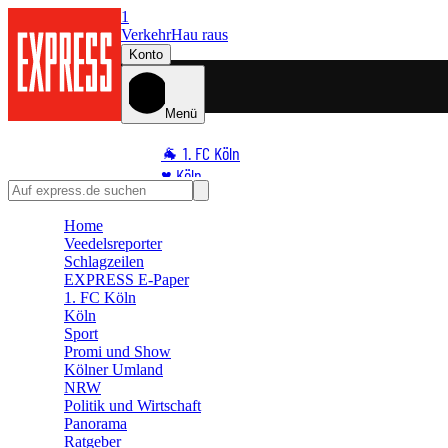
1
Verkehr
Hau raus
Konto
Menü
🐐 1. FC Köln
♥️ Köln
⭐ Promi
Home
🏆 Sport
Veedelsreporter
🛒 Shoppingwelt
Schlagzeilen
🧩 Spiele
EXPRESS E-Paper
1. FC Köln
Köln
Sport
Promi und Show
Kölner Umland
NRW
Politik und Wirtschaft
Panorama
Ratgeber