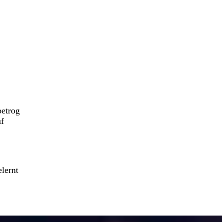
betrog
uf
lernt