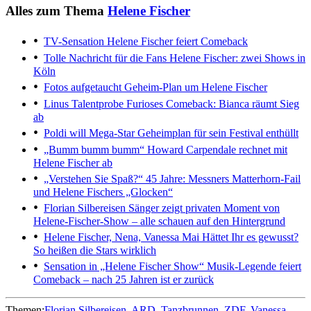
Alles zum Thema
Helene Fischer
TV-Sensation
Helene Fischer feiert Comeback
Tolle Nachricht für die Fans
Helene Fischer: zwei Shows in
Köln
Fotos aufgetaucht
Geheim-Plan um Helene Fischer
Linus Talentprobe
Furioses Comeback: Bianca räumt Sieg
ab
Poldi will Mega-Star
Geheimplan für sein Festival enthüllt
„Bumm bumm bumm“
Howard Carpendale rechnet mit
Helene Fischer ab
„Verstehen Sie Spaß?“
45 Jahre: Messners Matterhorn-Fail
und Helene Fischers „Glocken“
Florian Silbereisen
Sänger zeigt privaten Moment von
Helene-Fischer-Show – alle schauen auf den Hintergrund
Helene Fischer, Nena, Vanessa Mai
Hättet Ihr es gewusst?
So heißen die Stars wirklich
Sensation in „Helene Fischer Show“
Musik-Legende feiert
Comeback – nach 25 Jahren ist er zurück
Themen:
Florian Silbereisen
ARD
Tanzbrunnen
ZDF
Vanessa