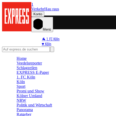
1
Verkehr
Hau raus
Konto
Menü
🐐 1. FC Köln
♥️ Köln
⭐ Promi
🏆 Sport
Home
🛒 Shoppingwelt
Veedelsreporter
🧩 Spiele
Schlagzeilen
EXPRESS E-Paper
1. FC Köln
Köln
Sport
Promi und Show
Kölner Umland
NRW
Politik und Wirtschaft
Panorama
Ratgeber