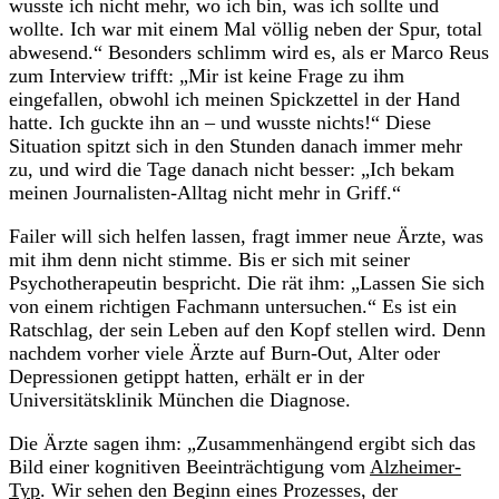
wusste ich nicht mehr, wo ich bin, was ich sollte und
wollte. Ich war mit einem Mal völlig neben der Spur, total
abwesend.“ Besonders schlimm wird es, als er Marco Reus
zum Interview trifft: „Mir ist keine Frage zu ihm
eingefallen, obwohl ich meinen Spickzettel in der Hand
hatte. Ich guckte ihn an – und wusste nichts!“ Diese
Situation spitzt sich in den Stunden danach immer mehr
zu, und wird die Tage danach nicht besser: „Ich bekam
meinen Journalisten-Alltag nicht mehr in Griff.“
Failer will sich helfen lassen, fragt immer neue Ärzte, was
mit ihm denn nicht stimme. Bis er sich mit seiner
Psychotherapeutin bespricht. Die rät ihm: „Lassen Sie sich
von einem richtigen Fachmann untersuchen.“ Es ist ein
Ratschlag, der sein Leben auf den Kopf stellen wird. Denn
nachdem vorher viele Ärzte auf Burn-Out, Alter oder
Depressionen getippt hatten, erhält er in der
Universitätsklinik München die Diagnose.
Die Ärzte sagen ihm: „Zusammenhängend ergibt sich das
Bild einer kognitiven Beeinträchtigung vom
Alzheimer-
Typ
. Wir sehen den Beginn eines Prozesses, der