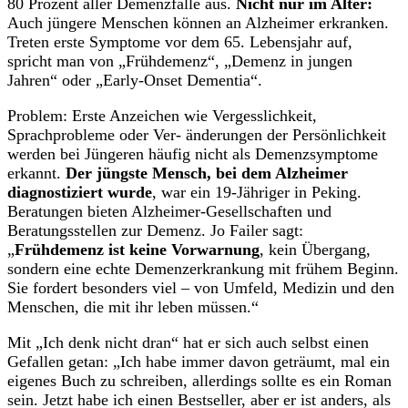
80 Prozent aller Demenzfälle aus.
Nicht nur im Alter:
Auch jüngere Menschen können an Alzheimer erkranken.
Treten erste Symptome vor dem 65. Lebensjahr auf,
spricht man von „Frühdemenz“, „Demenz in jungen
Jahren“ oder „Early-Onset Dementia“.
Problem: Erste Anzeichen wie Vergesslichkeit,
Sprachprobleme oder Ver- änderungen der Persönlichkeit
werden bei Jüngeren häufig nicht als Demenzsymptome
erkannt.
Der jüngste Mensch, bei dem Alzheimer
diagnostiziert wurde
, war ein 19-Jähriger in Peking.
Beratungen bieten Alzheimer-Gesellschaften und
Beratungsstellen zur Demenz. Jo Failer sagt:
„
Frühdemenz ist keine Vorwarnung
, kein Übergang,
sondern eine echte Demenzerkrankung mit frühem Beginn.
Sie fordert besonders viel – von Umfeld, Medizin und den
Menschen, die mit ihr leben müssen.“
Mit „Ich denk nicht dran“ hat er sich auch selbst einen
Gefallen getan: „Ich habe immer davon geträumt, mal ein
eigenes Buch zu schreiben, allerdings sollte es ein Roman
sein. Jetzt habe ich einen Bestseller, aber er ist anders, als