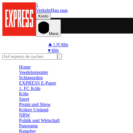
1
Verkehr
Hau raus
Konto
Menü
🐐 1. FC Köln
♥️ Köln
⭐ Promi
🏆 Sport
Home
🛒 Shoppingwelt
Veedelsreporter
🧩 Spiele
Schlagzeilen
EXPRESS E-Paper
1. FC Köln
Köln
Sport
Promi und Show
Kölner Umland
NRW
Politik und Wirtschaft
Panorama
Ratgeber