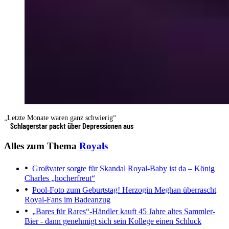
„Letzte Monate waren ganz schwierig“
Schlagerstar packt über Depressionen aus
Alles zum Thema
Royals
Großvater sorgte für Skandal
Royal-Baby ist da – König
Charles „hocherfreut“
Pool-Foto zum Geburtstag!
Herzogin Meghan überrascht
Royal-Fans im Badeanzug
„Bares für Rares“-Händler kauft 45 Jahre altes Sammler-
Bier - dann genehmigt sich sein Kollege einen Schluck