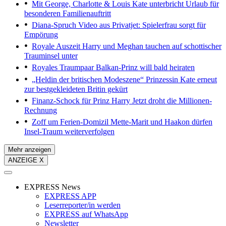
Mit George, Charlotte & Louis
Kate unterbricht Urlaub für
besonderen Familienauftritt
Diana-Spruch
Video aus Privatjet: Spielerfrau sorgt für
Empörung
Royale Auszeit
Harry und Meghan tauchen auf schottischer
Trauminsel unter
Royales Traumpaar
Balkan-Prinz will bald heiraten
„Heldin der britischen Modeszene“
Prinzessin Kate erneut
zur bestgekleideten Britin gekürt
Finanz-Schock für Prinz Harry
Jetzt droht die Millionen-
Rechnung
Zoff um Ferien-Domizil
Mette-Marit und Haakon dürfen
Insel-Traum weiterverfolgen
Mehr anzeigen
ANZEIGE X
EXPRESS News
EXPRESS APP
Leserreporter/in werden
EXPRESS auf WhatsApp
Newsletter