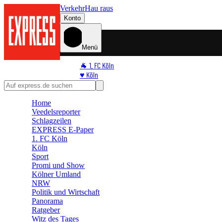
Verkehr
Hau raus
Konto
Menü
🐐 1. FC Köln
♥️ Köln
⭐ Promi
🏆 Sport
Home
🛒 Shoppingwelt
Veedelsreporter
🧩 Spiele
Schlagzeilen
EXPRESS E-Paper
1. FC Köln
Köln
Sport
Promi und Show
Kölner Umland
NRW
Politik und Wirtschaft
Panorama
Ratgeber
Witz des Tages