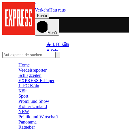
1
Verkehr
Hau raus
Konto
Menü
🐐 1. FC Köln
♥️ Köln
⭐ Promi
Home
🏆 Sport
Veedelsreporter
🛒 Shoppingwelt
Schlagzeilen
🧩 Spiele
EXPRESS E-Paper
1. FC Köln
Köln
Sport
Promi und Show
Kölner Umland
NRW
Politik und Wirtschaft
Panorama
Ratgeber