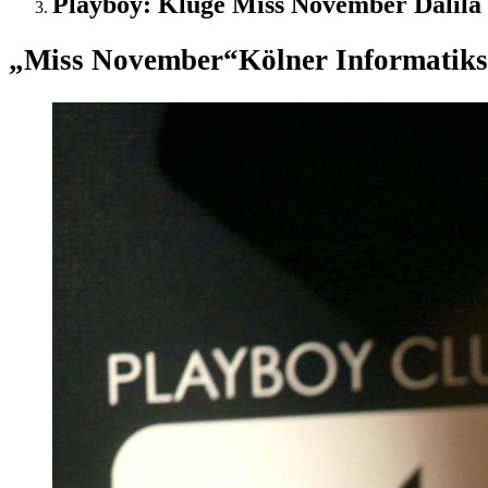
Playboy: Kluge Miss November Dalila 
„Miss November“
Kölner Informatiks