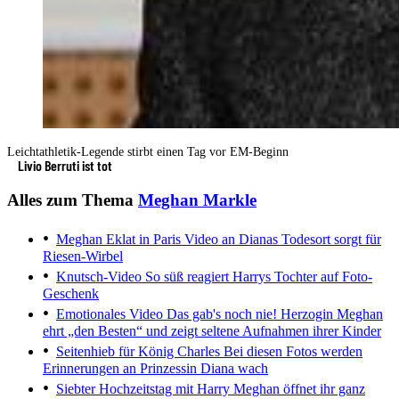
Leichtathletik-Legende stirbt einen Tag vor EM-Beginn
Livio Berruti ist tot
Alles zum Thema
Meghan Markle
Meghan Eklat in Paris
Video an Dianas Todesort sorgt für
Riesen-Wirbel
Knutsch-Video
So süß reagiert Harrys Tochter auf Foto-
Geschenk
Emotionales Video
Das gab's noch nie! Herzogin Meghan
ehrt „den Besten“ und zeigt seltene Aufnahmen ihrer Kinder
Seitenhieb für König Charles
Bei diesen Fotos werden
Erinnerungen an Prinzessin Diana wach
Siebter Hochzeitstag mit Harry
Meghan öffnet ihr ganz