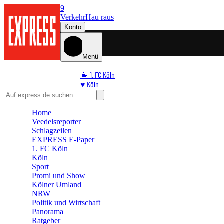
9
Verkehr
Hau raus
Konto
Menü
🐐 1. FC Köln
♥️ Köln
⭐ Promi
🏆 Sport
Home
🛒 Shoppingwelt
Veedelsreporter
🧩 Spiele
Schlagzeilen
EXPRESS E-Paper
1. FC Köln
Köln
Sport
Promi und Show
Kölner Umland
NRW
Politik und Wirtschaft
Panorama
Ratgeber