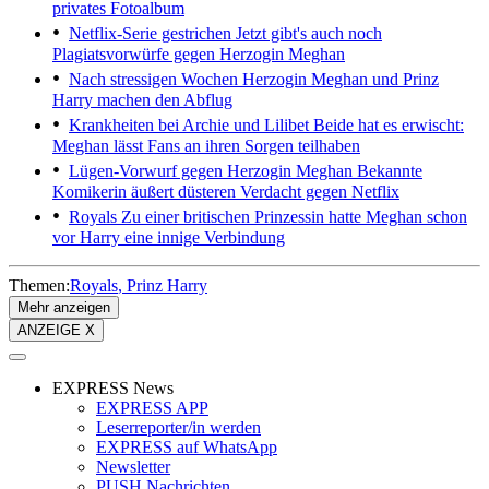
privates Fotoalbum
Netflix-Serie gestrichen
Jetzt gibt's auch noch
Plagiatsvorwürfe gegen Herzogin Meghan
Nach stressigen Wochen
Herzogin Meghan und Prinz
Harry machen den Abflug
Krankheiten bei Archie und Lilibet
Beide hat es erwischt:
Meghan lässt Fans an ihren Sorgen teilhaben
Lügen-Vorwurf gegen Herzogin Meghan
Bekannte
Komikerin äußert düsteren Verdacht gegen Netflix
Royals
Zu einer britischen Prinzessin hatte Meghan schon
vor Harry eine innige Verbindung
Themen:
Royals
Prinz Harry
Mehr anzeigen
ANZEIGE X
EXPRESS News
EXPRESS APP
Leserreporter/in werden
EXPRESS auf WhatsApp
Newsletter
PUSH Nachrichten