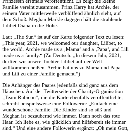
Prinzessin erstmals veröffentlicht. Es zeigt die kleine
Familie vereint zusammen.
Prinz Harry
hat Archie, der
seinem Vater mittlerweile verblüffend ähnlich sieht, auf
dem Schoß. Meghan Markle dagegen hält die strahlende
Lilibet Diana in die Höhe.
Laut „The Sun“ ist auf der Karte folgender Text zu lesen:
„This year, 2021, we welcomed our daughter, Lilibet, to
the world. Archie made us a ‚Mama‘ and a ‚Papa‘, and Lili
made us a family.“ (Zu Deutsch: „In diesem Jahr, 2021,
durften wir unsere Tochter Lilibet auf der Welt
willkommen heißen. Archie hat uns zu Mama und Papa
und Lili zu einer Familie gemacht.“)
Die Anhänger des Paares jedenfalls sind ganz aus dem
Häuschen. Auf der Twitterseite der Charity-Organisation
„Team Rubicon“, die die Karte ebenfalls veröffentlichte,
schreibt beispielsweise eine Followerin: „Einfach eine
wunderschöne Familie. Die Kinder sind so süß und
Meghan ist bezaubernd wie immer. Dann noch das rote
Haar. Ich liebe es, wie glücklich und hilfsbereit sie immer
sind.“ Und eine andere Followerin ergänzt: „Oh mein Gott,