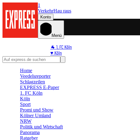
1
Verkehr
Hau raus
Konto
Menü
🐐 1. FC Köln
♥️ Köln
⭐ Promi
🏆 Sport
Home
🛒 Shoppingwelt
Veedelsreporter
🧩 Spiele
Schlagzeilen
EXPRESS E-Paper
1. FC Köln
Köln
Sport
Promi und Show
Kölner Umland
NRW
Politik und Wirtschaft
Panorama
Ratgeber