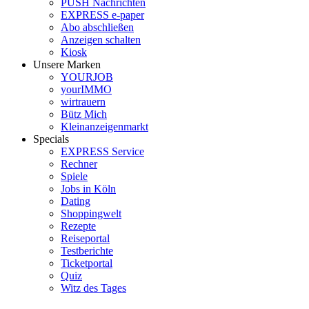
PUSH Nachrichten
EXPRESS e-paper
Abo abschließen
Anzeigen schalten
Kiosk
Unsere Marken
YOURJOB
yourIMMO
wirtrauern
Bütz Mich
Kleinanzeigenmarkt
Specials
EXPRESS Service
Rechner
Spiele
Jobs in Köln
Dating
Shoppingwelt
Rezepte
Reiseportal
Testberichte
Ticketportal
Quiz
Witz des Tages