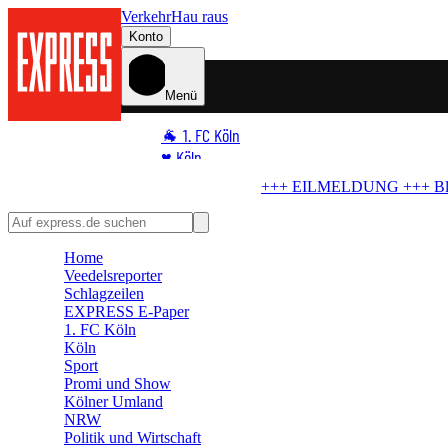
Verkehr
Hau raus
Konto
Menü
🐐 1. FC Köln
♥️ Köln
⭐ Promi
G +++
Blindgänger in Köln
Bombe im Rhein! RTL liegt im Evakuieru
🏆 Sport
🛒 Shoppingwelt
Home
🧩 Spiele
Veedelsreporter
Schlagzeilen
EXPRESS E-Paper
1. FC Köln
Köln
Sport
Promi und Show
Kölner Umland
NRW
Politik und Wirtschaft