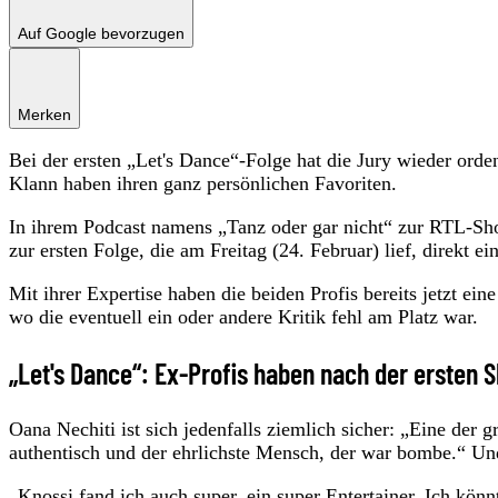
Auf Google bevorzugen
Merken
Bei der ersten „Let's Dance“-Folge hat die Jury wieder orden
Klann haben ihren ganz persönlichen Favoriten.
In ihrem Podcast namens „Tanz oder gar nicht“ zur RTL-Sh
zur ersten Folge, die am Freitag (24. Februar) lief, direkt e
Mit ihrer Expertise haben die beiden Profis bereits jetzt ei
wo die eventuell ein oder andere Kritik fehl am Platz war.
„Let's Dance“: Ex-Profis haben nach der ersten 
Oana Nechiti ist sich jedenfalls ziemlich sicher: „Eine der
authentisch und der ehrlichste Mensch, der war bombe.“ Und
„Knossi fand ich auch super, ein super Entertainer. Ich k