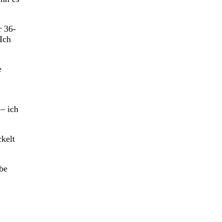
r 36-
Ich
e
 – ich
ckelt
be