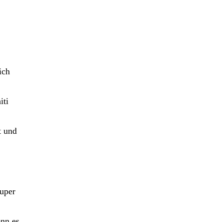
ich
iti
t und
Super
enn es