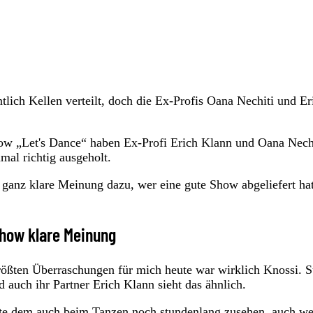
tlich Kellen verteilt, doch die Ex-Profis Oana Nechiti und Er
ow „Let's Dance“ haben Ex-Profi Erich Klann und Oana Nech
inmal richtig ausgeholt.
ne ganz klare Meinung dazu, wer eine gute Show abgeliefert ha
Show klare Meinung
 größten Überraschungen für mich heute war wirklich Knossi. 
 auch ihr Partner Erich Klann sieht das ähnlich.
önnte dem auch beim Tanzen noch stundenlang zusehen, auch w