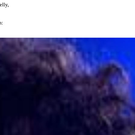
elly,
n: