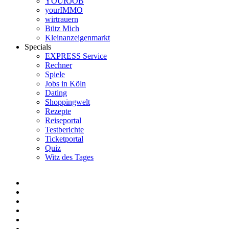
YOURJOB
yourIMMO
wirtrauern
Bütz Mich
Kleinanzeigenmarkt
Specials
EXPRESS Service
Rechner
Spiele
Jobs in Köln
Dating
Shoppingwelt
Rezepte
Reiseportal
Testberichte
Ticketportal
Quiz
Witz des Tages