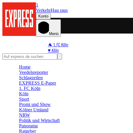
1
Verkehr
Hau raus
Konto
Menü
🐐 1. FC Köln
♥️ Köln
⭐ Promi
🏆 Sport
Home
🛒 Shoppingwelt
Veedelsreporter
🧩 Spiele
Schlagzeilen
EXPRESS E-Paper
1. FC Köln
Köln
Sport
Promi und Show
Kölner Umland
NRW
Politik und Wirtschaft
Panorama
Ratgeber