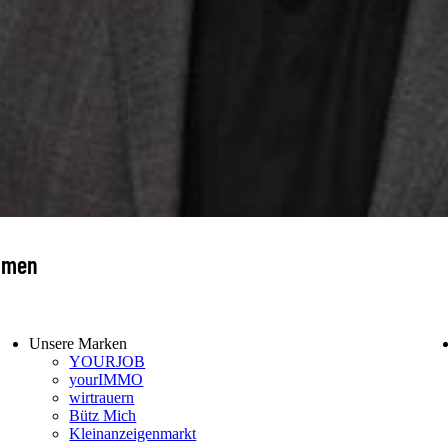
ommen
Unsere Marken
YOURJOB
yourIMMO
wirtrauern
Bütz Mich
Kleinanzeigenmarkt