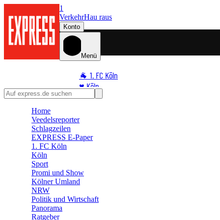
1
Verkehr
Hau raus
Konto
Menü
🐐 1. FC Köln
♥️ Köln
⭐ Promi
Home
🏆 Sport
Veedelsreporter
🛒 Shoppingwelt
Schlagzeilen
🧩 Spiele
EXPRESS E-Paper
1. FC Köln
Köln
Sport
Promi und Show
Kölner Umland
NRW
Politik und Wirtschaft
Panorama
Ratgeber