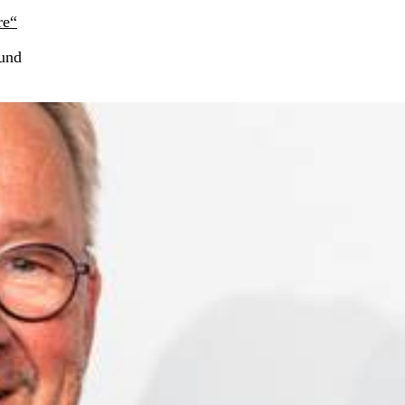
re“
 und