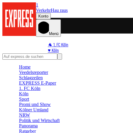
1
Verkehr
Hau raus
Konto
Menü
🐐 1. FC Köln
♥️ Köln
⭐ Promi
🏆 Sport
Home
🛒 Shoppingwelt
Veedelsreporter
🧩 Spiele
Schlagzeilen
EXPRESS E-Paper
1. FC Köln
Köln
Sport
Promi und Show
Kölner Umland
NRW
Politik und Wirtschaft
Panorama
Ratgeber