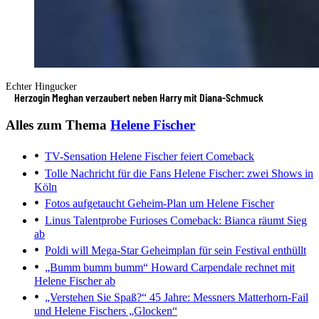
Echter Hingucker
Herzogin Meghan verzaubert neben Harry mit Diana-Schmuck
Alles zum Thema
Helene Fischer
TV-Sensation
Helene Fischer feiert Comeback
Tolle Nachricht für die Fans
Helene Fischer: zwei Shows in
Köln
Fotos aufgetaucht
Geheim-Plan um Helene Fischer
Linus Talentprobe
Furioses Comeback: Bianca räumt Sieg
ab
Poldi will Mega-Star
Geheimplan für sein Festival enthüllt
„Bumm bumm bumm“
Howard Carpendale rechnet mit
Helene Fischer ab
„Verstehen Sie Spaß?“
45 Jahre: Messners Matterhorn-Fail
und Helene Fischers „Glocken“