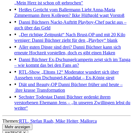
„Mein Herz ist schon oft gebrochen"
Heißes Gerücht vom Ballermann
Liebt Anna-Maria
Zimmermann ihren Kollegen? Ikke Hüftgold wagt Vorstoß
Danni Büchners Nackt-Auftritt
Playboy-Chef packt aus –
auch über das Geld
„Der richtige Zeitpunkt“
Nach Brust-OP und mit 20 Kilo
weniger: Danni Büchner zieht für den „Playboy“ blank
Aller guten Dinge sind drei?
Danni Büchner kann sich
erneute Hochzeit vorstellen, doch es gibt einen Haken
Danni Büchner
Ex-Dschungelcamperin zeigt sich im Tanga
– wie kommt das bei den Fans an?
RTL-Show „Eltons 12“
Moderator wundert sich über
Aussehen von Dschungel-Kandidat – Ex-König siegt
Diät und Beauty-OP
Danni Büchner früher und heute –
ihre krasse Transformation
Sechster Todestag
Danni Büchner gedenkt ihrem
verstorbenen Ehemann Jens – „In unseren Zwillingen lebst du
weiter“
Themen:
RTL
Stefan Raab
Mike Heiter
Mallorca
Mehr anzeigen