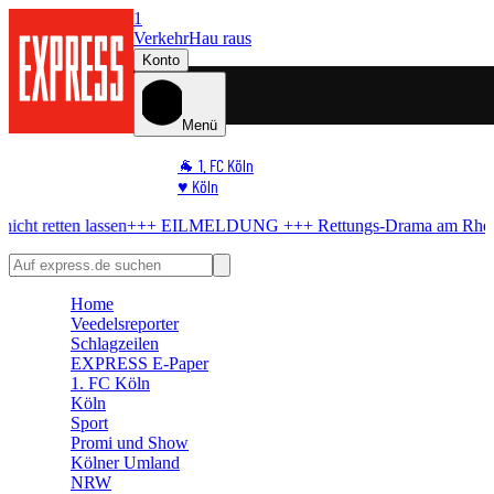
1
Verkehr
Hau raus
Konto
Menü
🐐 1. FC Köln
♥️ Köln
⭐ Promi
sen
+++ EILMELDUNG +++
Rettungs-Drama am Rhein
Mann will sich
🏆 Sport
🛒 Shoppingwelt
🧩 Spiele
Home
Veedelsreporter
Schlagzeilen
EXPRESS E-Paper
1. FC Köln
Köln
Sport
Promi und Show
Kölner Umland
NRW