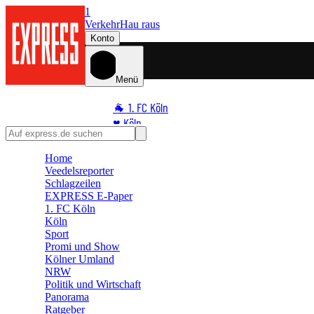
1
Verkehr
Hau raus
Konto
Menü
🐐 1. FC Köln
♥️ Köln
⭐ Promi
Home
🏆 Sport
Veedelsreporter
🛒 Shoppingwelt
Schlagzeilen
🧩 Spiele
EXPRESS E-Paper
1. FC Köln
Köln
Sport
Promi und Show
Kölner Umland
NRW
Politik und Wirtschaft
Panorama
Ratgeber