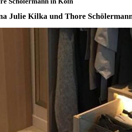
ore Schölermann in Köln
na Julie Kilka und Thore Schölerman