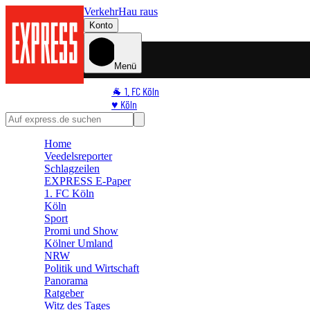
Verkehr
Hau raus
Konto
Menü
🐐 1. FC Köln
♥️ Köln
⭐ Promi
🏆 Sport
Home
🛒 Shoppingwelt
Veedelsreporter
🧩 Spiele
Schlagzeilen
EXPRESS E-Paper
1. FC Köln
Köln
Sport
Promi und Show
Kölner Umland
NRW
Politik und Wirtschaft
Panorama
Ratgeber
Witz des Tages