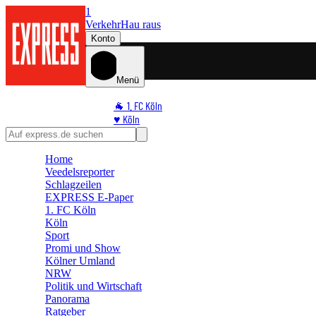
1
Verkehr
Hau raus
Konto
Menü
🐐 1. FC Köln
♥️ Köln
⭐ Promi
🏆 Sport
Home
🛒 Shoppingwelt
Veedelsreporter
🧩 Spiele
Schlagzeilen
EXPRESS E-Paper
1. FC Köln
Köln
Sport
Promi und Show
Kölner Umland
NRW
Politik und Wirtschaft
Panorama
Ratgeber