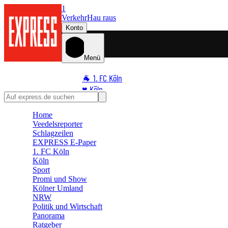
1
Verkehr
Hau raus
Konto
Menü
🐐 1. FC Köln
♥️ Köln
⭐ Promi
Home
🏆 Sport
Veedelsreporter
🛒 Shoppingwelt
Schlagzeilen
🧩 Spiele
EXPRESS E-Paper
1. FC Köln
Köln
Sport
Promi und Show
Kölner Umland
NRW
Politik und Wirtschaft
Panorama
Ratgeber