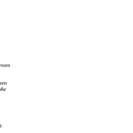
essen
ssen
oße
t: