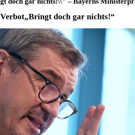
gt doch gar nichts!\\" – Bayerns Ministerpr
-Verbot
„Bringt doch gar nichts!“