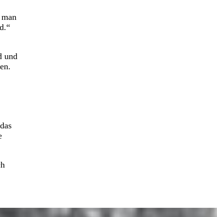
s man
d.“
d und
en.
 das
e
ch