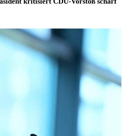
äsident kritisiert CDU-Vorstoß scharf