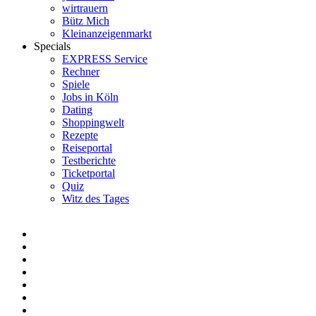
wirtrauern
Bütz Mich
Kleinanzeigenmarkt
Specials
EXPRESS Service
Rechner
Spiele
Jobs in Köln
Dating
Shoppingwelt
Rezepte
Reiseportal
Testberichte
Ticketportal
Quiz
Witz des Tages