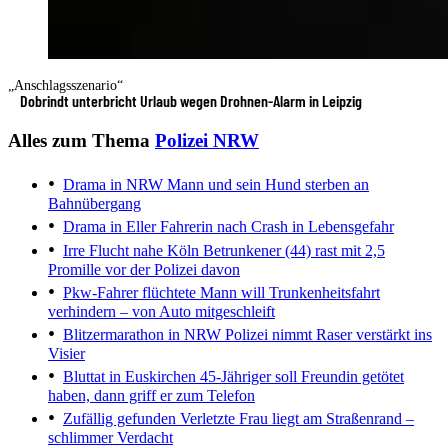
„Anschlagsszenario“
Dobrindt unterbricht Urlaub wegen Drohnen-Alarm in Leipzig
Alles zum Thema
Polizei NRW
Drama in NRW
Mann und sein Hund sterben an
Bahnübergang
Drama in Eller
Fahrerin nach Crash in Lebensgefahr
Irre Flucht nahe Köln
Betrunkener (44) rast mit 2,5
Promille vor der Polizei davon
Pkw-Fahrer flüchtete
Mann will Trunkenheitsfahrt
verhindern – von Auto mitgeschleift
Blitzermarathon in NRW
Polizei nimmt Raser verstärkt ins
Visier
Bluttat in Euskirchen
45-Jähriger soll Freundin getötet
haben, dann griff er zum Telefon
Zufällig gefunden
Verletzte Frau liegt am Straßenrand –
schlimmer Verdacht