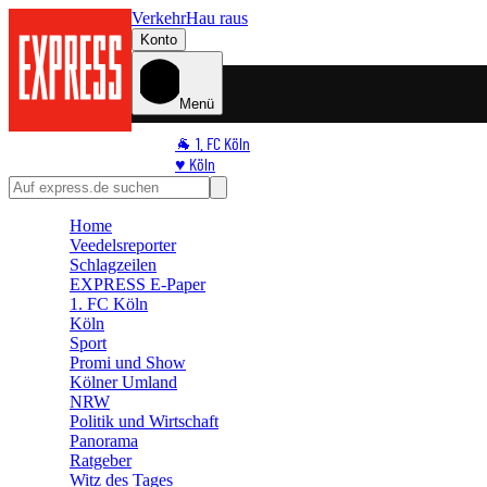
Verkehr
Hau raus
Konto
Menü
🐐 1. FC Köln
♥️ Köln
⭐ Promi
🏆 Sport
Home
🛒 Shoppingwelt
Veedelsreporter
🧩 Spiele
Schlagzeilen
EXPRESS E-Paper
1. FC Köln
Köln
Sport
Promi und Show
Kölner Umland
NRW
Politik und Wirtschaft
Panorama
Ratgeber
Witz des Tages