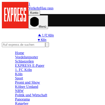
1
Verkehr
Hau raus
Konto
Menü
🐐 1. FC Köln
♥️ Köln
⭐ Promi
🏆 Sport
Home
🛒 Shoppingwelt
Veedelsreporter
🧩 Spiele
Schlagzeilen
EXPRESS E-Paper
1. FC Köln
Köln
Sport
Promi und Show
Kölner Umland
NRW
Politik und Wirtschaft
Panorama
Ratgeber