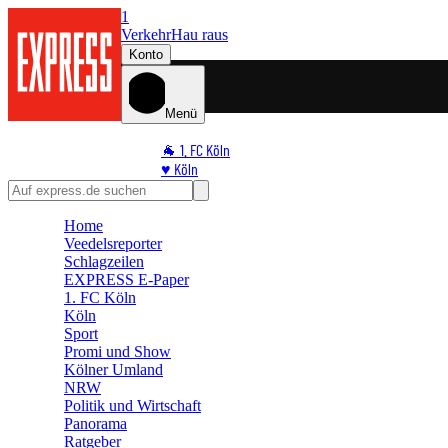
1
Verkehr
Hau raus
Konto
Menü
🐐 1. FC Köln
♥️ Köln
⭐ Promi
🏆 Sport
Home
🛒 Shoppingwelt
Veedelsreporter
🧩 Spiele
Schlagzeilen
EXPRESS E-Paper
1. FC Köln
Köln
Sport
Promi und Show
Kölner Umland
NRW
Politik und Wirtschaft
Panorama
Ratgeber