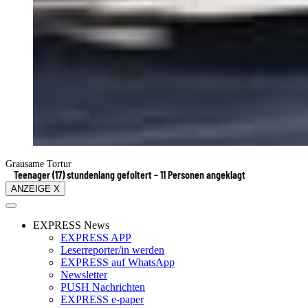
Grausame Tortur
Teenager (17) stundenlang gefoltert – 11 Personen angeklagt
ANZEIGE X
EXPRESS News
EXPRESS APP
Leserreporter/in werden
EXPRESS auf WhatsApp
Newsletter
PUSH Nachrichten
EXPRESS e-paper