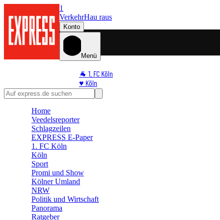
1
Verkehr
Hau raus
Konto
Menü
🐐 1. FC Köln
♥️ Köln
⭐ Promi
🏆 Sport
Home
🛒 Shoppingwelt
Veedelsreporter
🧩 Spiele
Schlagzeilen
EXPRESS E-Paper
1. FC Köln
Köln
Sport
Promi und Show
Kölner Umland
NRW
Politik und Wirtschaft
Panorama
Ratgeber