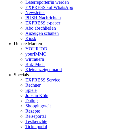
Leserreporter/in werden
EXPRESS auf WhatsApp
Newsletter
PUSH Nachrichten
EXPRESS e-paper
Abo abschließen
Anzeigen schalten
Kiosk
Unsere Marken
YOURJOB
yourIMMO
wirtrauern
Bütz Mich
Kleinanzeigenmarkt
Specials
EXPRESS Service
Rechner
Spiele
Jobs in Köln
Dating
Shoppingwelt
Rezepte
Reiseportal
Testberichte
Ticketportal