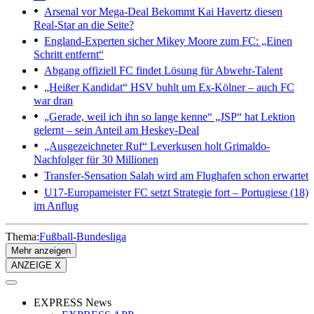
Arsenal vor Mega-Deal
Bekommt Kai Havertz diesen
Real-Star an die Seite?
England-Experten sicher
Mikey Moore zum FC: „Einen
Schritt entfernt“
Abgang offiziell
FC findet Lösung für Abwehr-Talent
„Heißer Kandidat“
HSV buhlt um Ex-Kölner – auch FC
war dran
„Gerade, weil ich ihn so lange kenne“
„JSP“ hat Lektion
gelernt – sein Anteil am Heskey-Deal
„Ausgezeichneter Ruf“
Leverkusen holt Grimaldo-
Nachfolger für 30 Millionen
Transfer-Sensation
Salah wird am Flughafen schon erwartet
U17-Europameister
FC setzt Strategie fort – Portugiese (18)
im Anflug
Thema:
Fußball-Bundesliga
Mehr anzeigen
ANZEIGE X
EXPRESS News