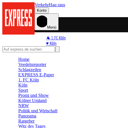
Verkehr
Hau raus
Konto
Menü
🐐 1. FC Köln
♥️ Köln
⭐ Promi
🏆 Sport
Home
🛒 Shoppingwelt
Veedelsreporter
🧩 Spiele
Schlagzeilen
EXPRESS E-Paper
1. FC Köln
Köln
Sport
Promi und Show
Kölner Umland
NRW
Politik und Wirtschaft
Panorama
Ratgeber
Witz des Tages